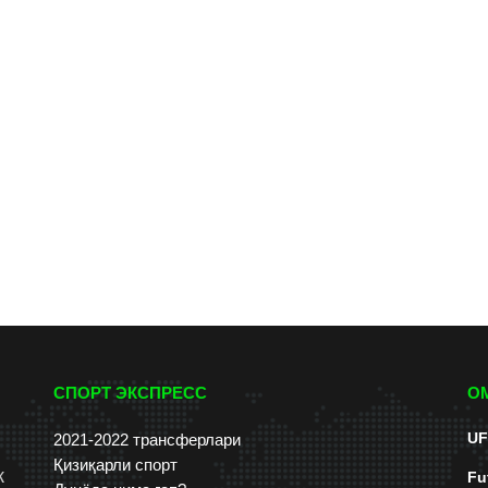
СПОРТ ЭКСПРЕСС
О
UF
2021-2022 трансферлари
Қизиқарли спорт
к
Fu