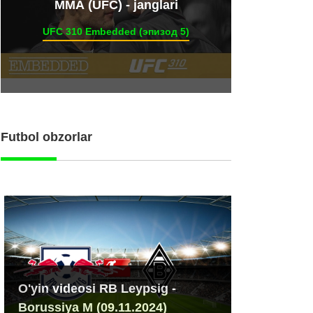
ММА (UFC) - janglari
UFC 310 Embedded (эпизод 5)
Futbol obzorlar
O'yin videosi RB Leypsig -
Borussiya M (09.11.2024)