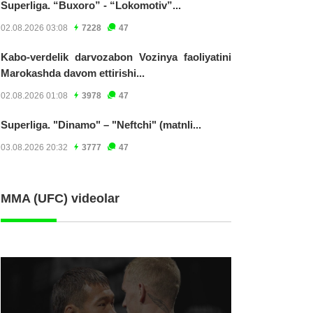
Superliga. “Buxoro” - “Lokomotiv”...
02.08.2026 03:08
7228
47
Kabo-verdelik darvozabon Vozinya faoliyatini
Marokashda davom ettirishi...
02.08.2026 01:08
3978
47
Superliga. "Dinamo" – "Neftchi" (matnli...
03.08.2026 20:32
3777
47
MMA (UFC) videolar