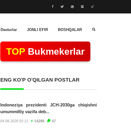
 Dasturlar
JONLI EFIR
BOSHQALAR
TOP
Bukmekerlar
ENG KO'P O'QILGAN POSTLAR
Indoneziya prezidenti JCH-2030ga chiqishni
umummilliy vazifa deb...
04.08.2026 02:11
14286
47