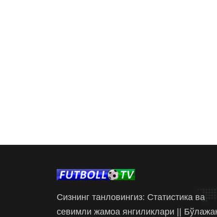
Сизнинг танловингиз: Статистика ва
севимли жамоа янгиликлари || Бўлажа