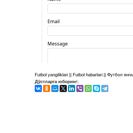
Futbol yangiliklari || Futbol habarlari || Футбол 
Дўстларга юборинг: