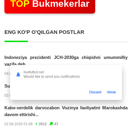
TOP
Bukmekerlar
ENG KO'P O'QILGAN POSTLAR
Indoneziya prezidenti JCH-2030ga chiqishni umummilliy
vazifa deb...
livefutbol.net
04.08.2026 02:11
14229
47
Would like to send you notifications
Superliga. “Buxoro” - “Lokomotiv”...
Discard
Allow
02.08.2026 03:08
7165
47
Kabo-verdelik darvozabon Vozinya faoliyatini Marokashda
davom ettirishi...
02.08.2026 01:08
3912
47