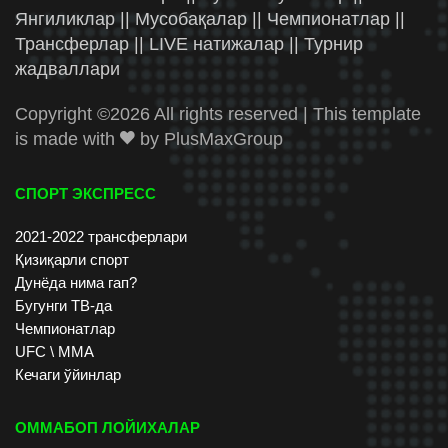
Янгиликлар || Мусобақалар || Чемпионатлар ||
Трансферлар || LIVE натижалар || Турнир
жадваллари
Copyright ©
2026 All rights reserved | This template
is made with
by
PlusMaxGroup
СПОРТ ЭКСПРЕСС
2021-2022 трансферлари
Қизиқарли спорт
Дунёда нима гап?
Бугунги ТВ-да
Чемпионатлар
UFC \ ММА
Кечаги ўйинлар
ОММАБОП ЛОЙИХАЛАР