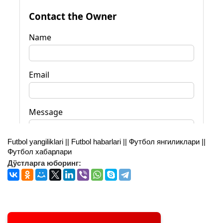
Futbol yangiliklari || Futbol habarlari || Футбол янгиликлари ||
Футбол хабарлари
Дўстларга юборинг: