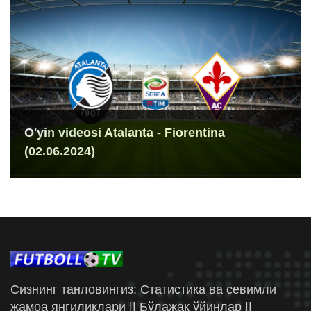
O'yin videosi Atalanta - Fiorentina
(02.06.2024)
Сизнинг танловингиз: Статистика ва севимли
жамоа янгиликлари || Бўлажак ўйинлар ||