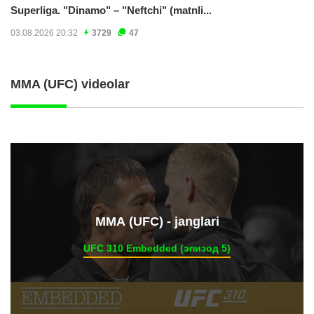
Superliga. "Dinamo" – "Neftchi" (matnli...
03.08.2026 20:32
3729
47
MMA (UFC) videolar
ММА (UFC) - janglari
UFC 310 Embedded (эпизод 5)