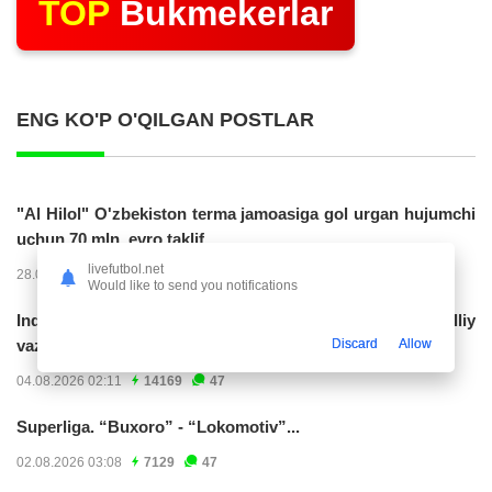
TOP
Bukmekerlar
ENG KO'P O'QILGAN POSTLAR
"Al Hilol" O'zbekiston terma jamoasiga gol urgan hujumchi
uchun 70 mln. evro taklif...
livefutbol.net
28.07.2026 01:56
17306
47
Would like to send you notifications
Indoneziya prezidenti JCH-2030ga chiqishni umummilliy
Discard
Allow
vazifa deb...
04.08.2026 02:11
14169
47
Superliga. “Buxoro” - “Lokomotiv”...
02.08.2026 03:08
7129
47