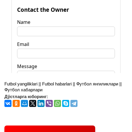
Futbol yangiliklari || Futbol habarlari || Футбол янгиликлари ||
Футбол хабарлари
Дўстларга юборинг: