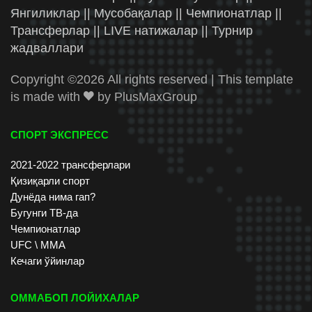
Янгиликлар || Мусобақалар || Чемпионатлар ||
Трансферлар || LIVE натижалар || Турнир
жадваллари
Copyright ©
2026 All rights reserved | This template
is made with
by
PlusMaxGroup
СПОРТ ЭКСПРЕСС
2021-2022 трансферлари
Қизиқарли спорт
Дунёда нима гап?
Бугунги ТВ-да
Чемпионатлар
UFC \ ММА
Кечаги ўйинлар
ОММАБОП ЛОЙИХАЛАР