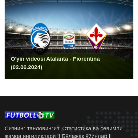
O'yin videosi Atalanta - Fiorentina
(02.06.2024)
Сизнинг танловингиз: Статистика ва севимли
жамоа янгиликлари || Бўлажак ўйинлар ||