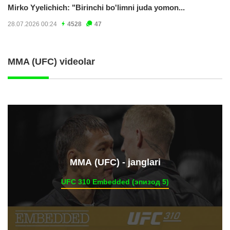
Mirko Yyelichich: "Birinchi bo'limni juda yomon...
28.07.2026 00:24
4528
47
MMA (UFC) videolar
ММА (UFC) - janglari
UFC 310 Embedded (эпизод 5)