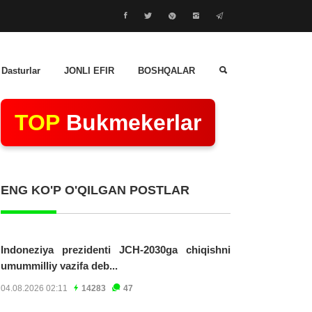
 Dasturlar
JONLI EFIR
BOSHQALAR
TOP
Bukmekerlar
ENG KO'P O'QILGAN POSTLAR
Indoneziya prezidenti JCH-2030ga chiqishni
umummilliy vazifa deb...
04.08.2026 02:11
14283
47