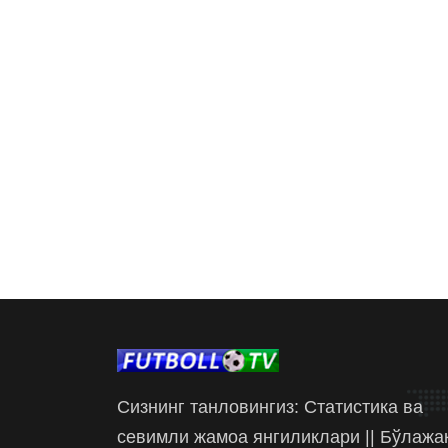
Сизнинг танловингиз: Статистика ва
севимли жамоа янгиликлари || Бўлажа