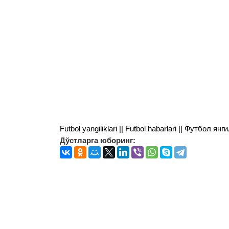
Futbol yangiliklari || Futbol habarlari || Футбол 
Дўстларга юборинг: