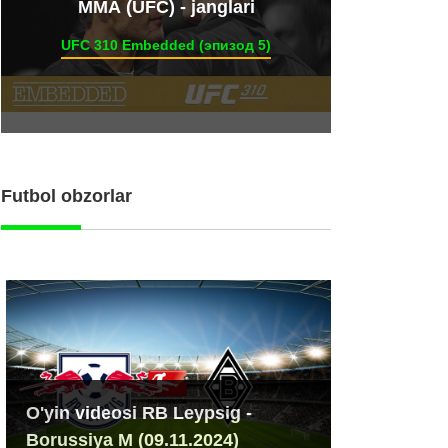
ММА (UFC) - janglari
UFC 310 Embedded (эпизод 5)
Futbol obzorlar
O'yin videosi RB Leypsig -
Borussiya M (09.11.2024)