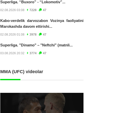
Superliga. “Buxoro” - “Lokomotiv”...
02.08.2026 03:08
7228
47
Kabo-verdelik darvozabon Vozinya faoliyatini
Marokashda davom ettirishi...
02.08.2026 01:08
3978
47
Superliga. "Dinamo" – "Neftchi" (matnli...
03.08.2026 20:32
3774
47
MMA (UFC) videolar