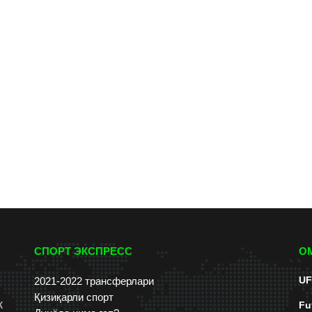
СПОРТ ЭКСПРЕСС
О
UF
2021-2022 трансферлари
Қизиқарли спорт
к
Fu