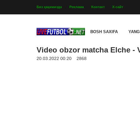
Биз ҳақимизда
Реклама
Контакт
Х-сайт
BOSH SAXIFA
YANG
Video obzor matcha Elche - V
20.03.2022 00:20
2868