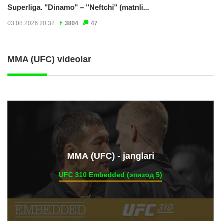
Superliga. "Dinamo" – "Neftchi" (matnli...
03.08.2026 20:32
3804
47
MMA (UFC) videolar
ММА (UFC) - janglari
UFC 310 Embedded (эпизод 5)