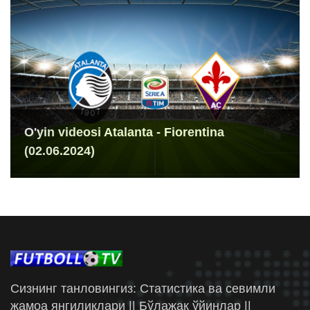
O'yin videosi Atalanta - Fiorentina
(02.06.2024)
Сизнинг танловингиз: Статистика ва севимли
жамоа янгиликлари || Бўлажак ўйинлар ||