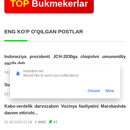
TOP
Bukmekerlar
ENG KO'P O'QILGAN POSTLAR
Indoneziya prezidenti JCH-2030ga chiqishni umummilliy
vazifa deb...
livefutbol.net
04.08.2026 02:11
14301
47
Would like to send you notifications
Superliga. “Buxoro” - “Lokomotiv”...
Discard
Allow
02.08.2026 03:08
7249
47
Kabo-verdelik darvozabon Vozinya faoliyatini Marokashda
davom ettirishi...
02.08.2026 01:08
4005
47