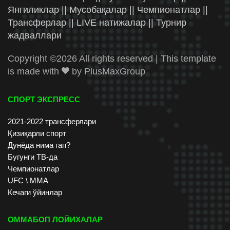
Янгиликлар || Мусобақалар || Чемпионатлар ||
Трансферлар || LIVE натижалар || Турнир
жадваллари
Copyright ©
2026 All rights reserved | This template
is made with
by
PlusMaxGroup
СПОРТ ЭКСПРЕСС
2021-2022 трансферлари
Қизиқарли спорт
Дунёда нима гап?
Бугунги ТВ-да
Чемпионатлар
UFC \ ММА
Кечаги ўйинлар
ОММАБОП ЛОЙИХАЛАР