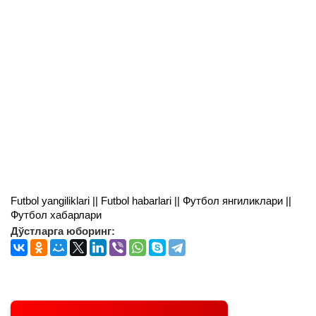
Futbol yangiliklari || Futbol habarlari || Футбол янгиликлари ||
Футбол хабарлари
Дўстларга юборинг: