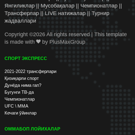
Янгиликлар || Мусобақалар || Чемпионатлар ||
Трансферлар || LIVE натижалар || Турнир
жадваллари
Copyright ©
2026 All rights reserved | This template
is made with
by
PlusMaxGroup
СПОРТ ЭКСПРЕСС
2021-2022 трансферлари
Қизиқарли спорт
Дунёда нима гап?
Бугунги ТВ-да
Чемпионатлар
UFC \ ММА
Кечаги ўйинлар
ОММАБОП ЛОЙИХАЛАР