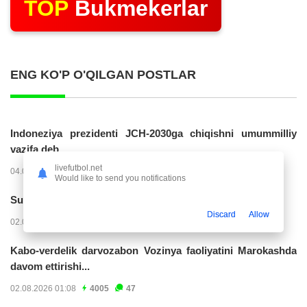
TOP
Bukmekerlar
ENG KO'P O'QILGAN POSTLAR
Indoneziya prezidenti JCH-2030ga chiqishni umummilliy
vazifa deb...
livefutbol.net
04.08.2026 02:11
14301
47
Would like to send you notifications
Superliga. “Buxoro” - “Lokomotiv”...
Discard
Allow
02.08.2026 03:08
7249
47
Kabo-verdelik darvozabon Vozinya faoliyatini Marokashda
davom ettirishi...
02.08.2026 01:08
4005
47