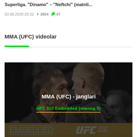
Superliga. "Dinamo" – "Neftchi" (matnli...
03.08.2026 20:32
3804
47
MMA (UFC) videolar
ММА (UFC) - janglari
UFC 310 Embedded (эпизод 5)