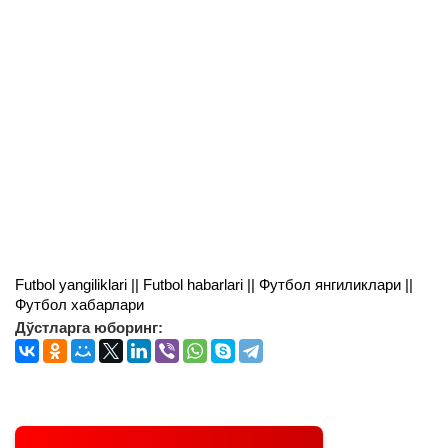
Futbol yangiliklari || Futbol habarlari || Футбол янгиликлари ||
Футбол хабарлари
Дўстларга юборинг: