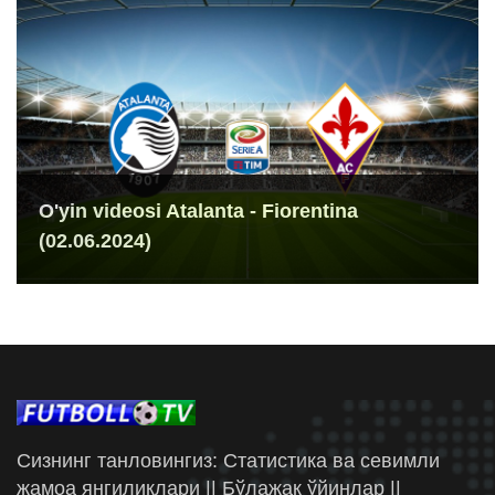
O'yin videosi Atalanta - Fiorentina
(02.06.2024)
Сизнинг танловингиз: Статистика ва севимли
жамоа янгиликлари || Бўлажак ўйинлар ||