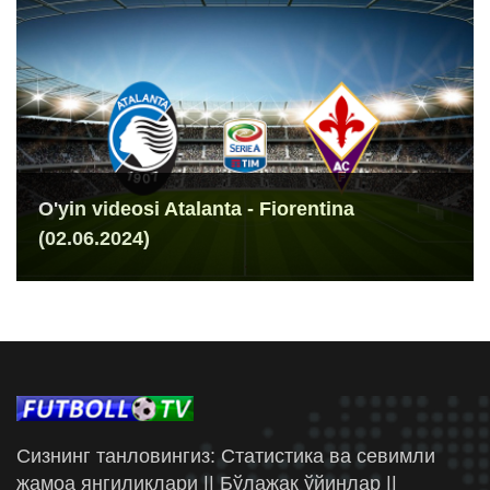
O'yin videosi Atalanta - Fiorentina
(02.06.2024)
Сизнинг танловингиз: Статистика ва севимли
жамоа янгиликлари || Бўлажак ўйинлар ||