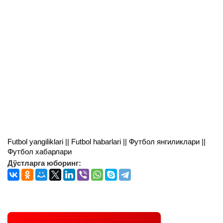
Futbol yangiliklari || Futbol habarlari || Футбол янгиликлари ||
Футбол хабарлари
Дўстларга юборинг: