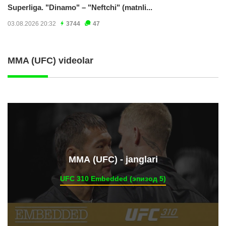
Superliga. "Dinamo" – "Neftchi" (matnli...
03.08.2026 20:32
3744
47
MMA (UFC) videolar
ММА (UFC) - janglari
UFC 310 Embedded (эпизод 5)