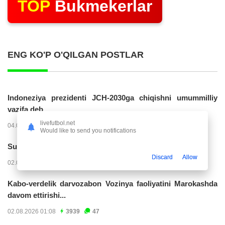
TOP
Bukmekerlar
ENG KO'P O'QILGAN POSTLAR
Indoneziya prezidenti JCH-2030ga chiqishni umummilliy
vazifa deb...
livefutbol.net
04.08.2026 02:11
14256
47
Would like to send you notifications
Superliga. “Buxoro” - “Lokomotiv”...
Discard
Allow
02.08.2026 03:08
7195
47
Kabo-verdelik darvozabon Vozinya faoliyatini Marokashda
davom ettirishi...
02.08.2026 01:08
3939
47