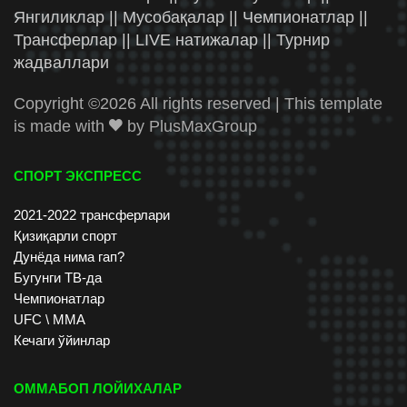
Янгиликлар || Мусобақалар || Чемпионатлар ||
Трансферлар || LIVE натижалар || Турнир
жадваллари
Copyright ©
2026 All rights reserved | This template
is made with
by
PlusMaxGroup
СПОРТ ЭКСПРЕСС
2021-2022 трансферлари
Қизиқарли спорт
Дунёда нима гап?
Бугунги ТВ-да
Чемпионатлар
UFC \ ММА
Кечаги ўйинлар
ОММАБОП ЛОЙИХАЛАР