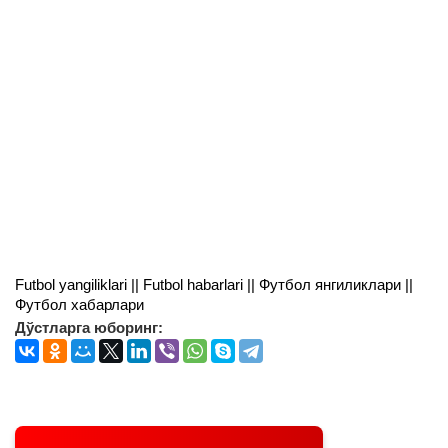
Futbol yangiliklari || Futbol habarlari || Футбол янгиликлари ||
Футбол хабарлари
Дўстларга юборинг: