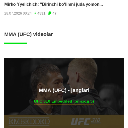
Mirko Yyelichich: "Birinchi bo'limni juda yomon...
28.07.2026 00:24
4531
47
MMA (UFC) videolar
ММА (UFC) - janglari
UFC 310 Embedded (эпизод 5)