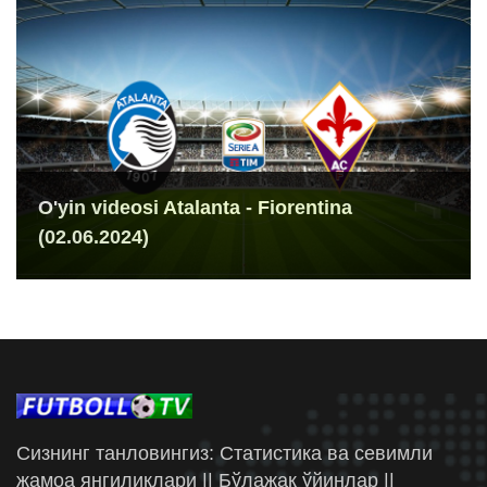
O'yin videosi Atalanta - Fiorentina
(02.06.2024)
Сизнинг танловингиз: Статистика ва севимли
жамоа янгиликлари || Бўлажак ўйинлар ||