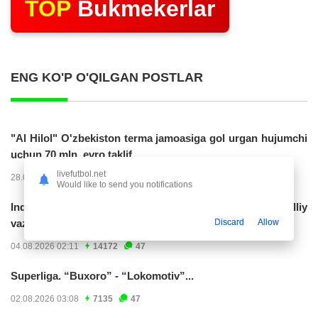
TOP
Bukmekerlar
ENG KO'P O'QILGAN POSTLAR
"Al Hilol" O'zbekiston terma jamoasiga gol urgan hujumchi
uchun 70 mln. evro taklif...
livefutbol.net
28.07.2026 01:56
17315
47
Would like to send you notifications
Indoneziya prezidenti JCH-2030ga chiqishni umummilliy
Discard
Allow
vazifa deb...
04.08.2026 02:11
14172
47
Superliga. “Buxoro” - “Lokomotiv”...
02.08.2026 03:08
7135
47