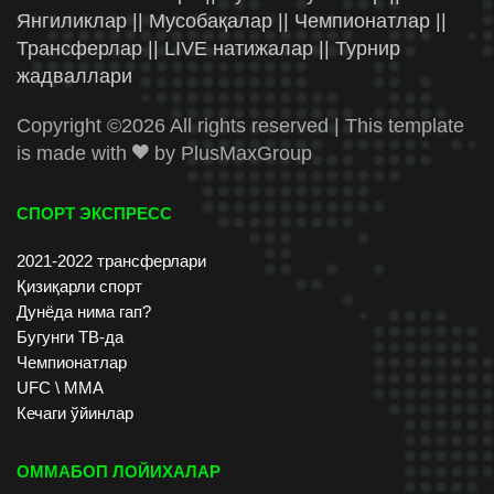
Янгиликлар || Мусобақалар || Чемпионатлар ||
Трансферлар || LIVE натижалар || Турнир
жадваллари
Copyright ©
2026 All rights reserved | This template
is made with
by
PlusMaxGroup
СПОРТ ЭКСПРЕСС
2021-2022 трансферлари
Қизиқарли спорт
Дунёда нима гап?
Бугунги ТВ-да
Чемпионатлар
UFC \ ММА
Кечаги ўйинлар
ОММАБОП ЛОЙИХАЛАР