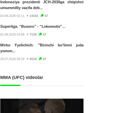
Indoneziya prezidenti JCH-2030ga chiqishni
umummilliy vazifa deb...
04.08.2026 02:11
14181
47
Superliga. “Buxoro” - “Lokomotiv”...
02.08.2026 03:08
7135
47
Mirko Yyelichich: "Birinchi bo'limni juda
yomon...
28.07.2026 00:24
4534
47
MMA (UFC) videolar