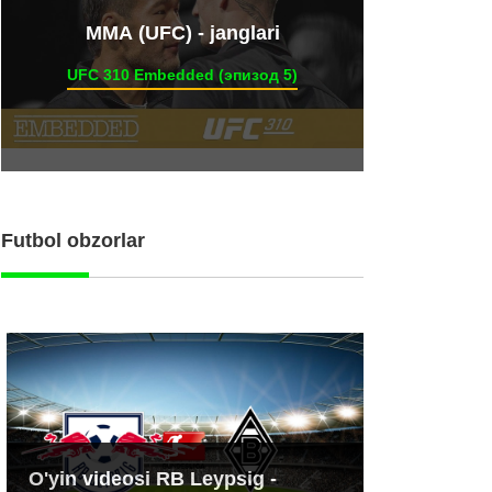
ММА (UFC) - janglari
UFC 310 Embedded (эпизод 5)
Futbol obzorlar
O'yin videosi RB Leypsig -