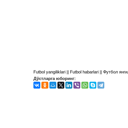
Futbol yangiliklari || Futbol habarlari || Футбол 
Дўстларга юборинг: