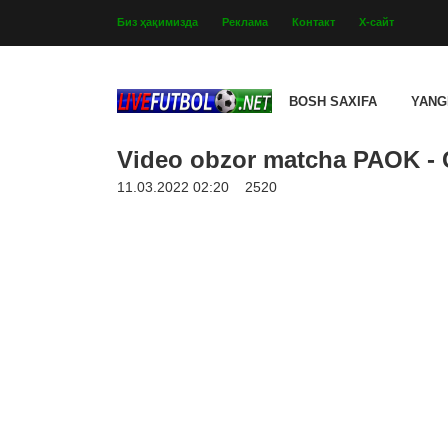
Биз ҳақимизда
Реклама
Контакт
Х-сайт
BOSH SAXIFA
YANG
Video obzor matcha PAOK - G
11.03.2022 02:20
2520