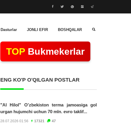
 Dasturlar
JONLI EFIR
BOSHQALAR
TOP
Bukmekerlar
ENG KO'P O'QILGAN POSTLAR
"Al Hilol" O'zbekiston terma jamoasiga gol
urgan hujumchi uchun 70 mln. evro taklif...
28.07.2026 01:56
17321
47