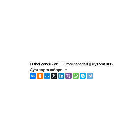
Futbol yangiliklari || Futbol habarlari || Футбол 
Дўстларга юборинг: