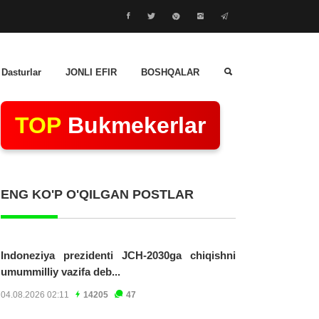
 Dasturlar
JONLI EFIR
BOSHQALAR
TOP
Bukmekerlar
ENG KO'P O'QILGAN POSTLAR
Indoneziya prezidenti JCH-2030ga chiqishni
umummilliy vazifa deb...
04.08.2026 02:11
14205
47