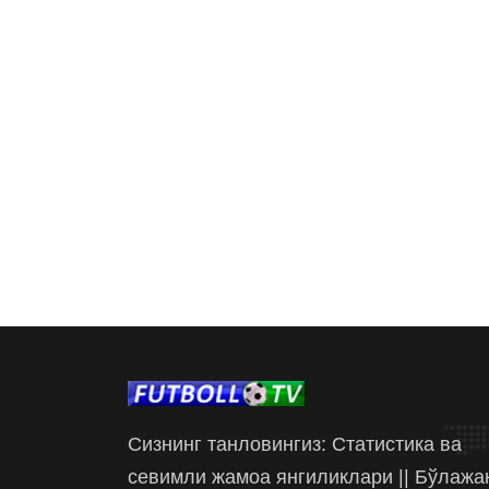
Сизнинг танловингиз: Статистика ва
севимли жамоа янгиликлари || Бўлажа