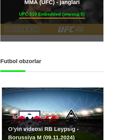
ММА (UFC) - janglari
UFC 310 Embedded (эпизод 5)
Futbol obzorlar
O'yin videosi RB Leypsig -
Borussiya M (09.11.2024)