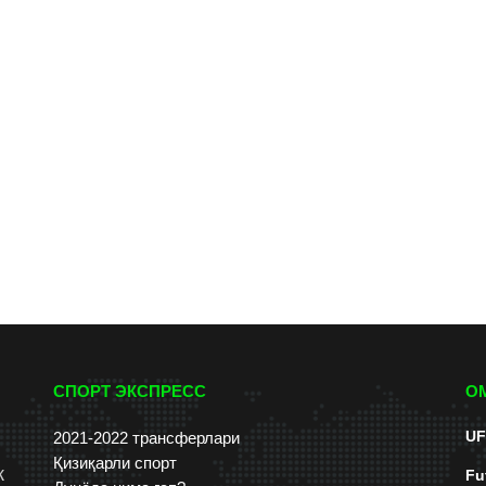
СПОРТ ЭКСПРЕСС
О
UF
2021-2022 трансферлари
Қизиқарли спорт
к
Fu