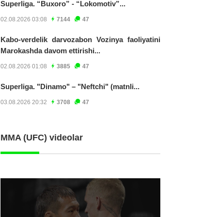
Superliga. “Buxoro” - “Lokomotiv”...
02.08.2026 03:08
7144
47
Kabo-verdelik darvozabon Vozinya faoliyatini
Marokashda davom ettirishi...
02.08.2026 01:08
3885
47
Superliga. "Dinamo" – "Neftchi" (matnli...
03.08.2026 20:32
3708
47
MMA (UFC) videolar