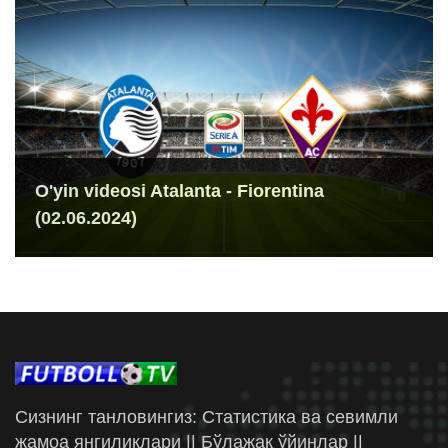
O'yin videosi Atalanta - Fiorentina
(02.06.2024)
Сизнинг танловингиз: Статистика ва севимли
жамоа янгиликлари || Бўлажак ўйинлар ||