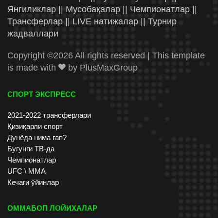
Янгиликлар || Мусобақалар || Чемпионатлар ||
Трансферлар || LIVE натижалар || Турнир
жадваллари
Copyright ©
2026 All rights reserved | This template
is made with
by
PlusMaxGroup
СПОРТ ЭКСПРЕСС
2021-2022 трансферлари
Қизиқарли спорт
Дунёда нима гап?
Бугунги ТВ-да
Чемпионатлар
UFC \ ММА
Кечаги ўйинлар
ОММАБОП ЛОЙИХАЛАР