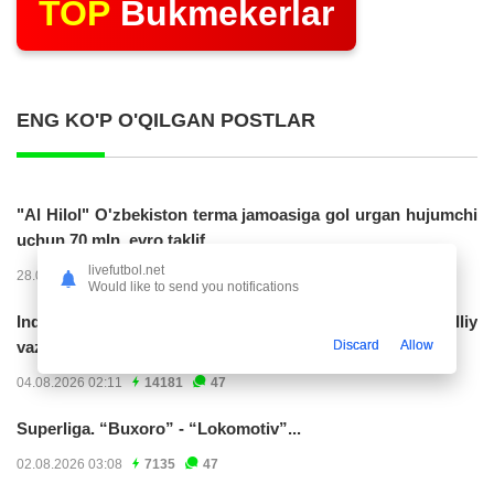
TOP
Bukmekerlar
ENG KO'P O'QILGAN POSTLAR
"Al Hilol" O'zbekiston terma jamoasiga gol urgan hujumchi
uchun 70 mln. evro taklif...
livefutbol.net
28.07.2026 01:56
17321
47
Would like to send you notifications
Indoneziya prezidenti JCH-2030ga chiqishni umummilliy
Discard
Allow
vazifa deb...
04.08.2026 02:11
14181
47
Superliga. “Buxoro” - “Lokomotiv”...
02.08.2026 03:08
7135
47