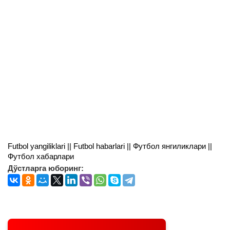
Futbol yangiliklari || Futbol habarlari || Футбол янгиликлари ||
Футбол хабарлари
Дўстларга юборинг: