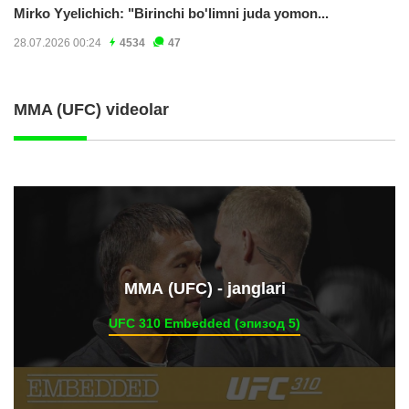
Mirko Yyelichich: "Birinchi bo'limni juda yomon...
28.07.2026 00:24
4534
47
MMA (UFC) videolar
ММА (UFC) - janglari
UFC 310 Embedded (эпизод 5)