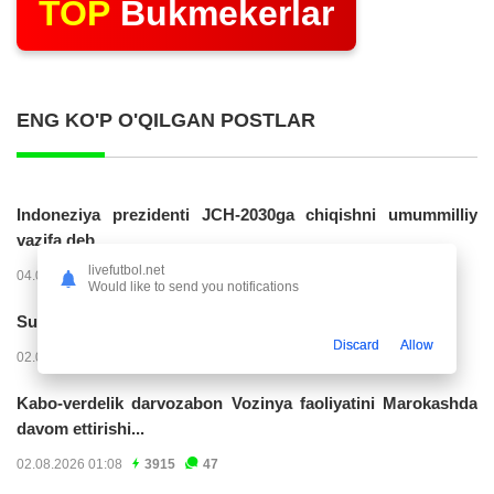
TOP
Bukmekerlar
ENG KO'P O'QILGAN POSTLAR
Indoneziya prezidenti JCH-2030ga chiqishni umummilliy
vazifa deb...
livefutbol.net
04.08.2026 02:11
14241
47
Would like to send you notifications
Superliga. “Buxoro” - “Lokomotiv”...
Discard
Allow
02.08.2026 03:08
7177
47
Kabo-verdelik darvozabon Vozinya faoliyatini Marokashda
davom ettirishi...
02.08.2026 01:08
3915
47