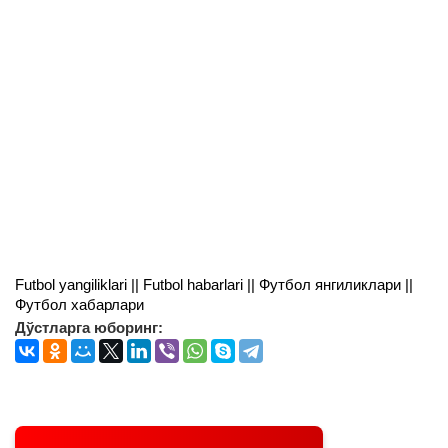
Futbol yangiliklari || Futbol habarlari || Футбол янгиликлари ||
Футбол хабарлари
Дўстларга юборинг: