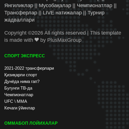
Янгиликлар || Мусобақалар || Чемпионатлар ||
Трансферлар || LIVE натижалар || Турнир
жадваллари
Copyright ©
2026 All rights reserved | This template
is made with
by
PlusMaxGroup
СПОРТ ЭКСПРЕСС
2021-2022 трансферлари
Қизиқарли спорт
Дунёда нима гап?
Бугунги ТВ-да
Чемпионатлар
UFC \ ММА
Кечаги ўйинлар
ОММАБОП ЛОЙИХАЛАР