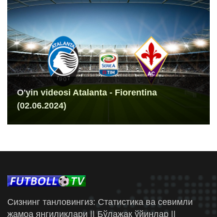
O'yin videosi Atalanta - Fiorentina
(02.06.2024)
Сизнинг танловингиз: Статистика ва севимли
жамоа янгиликлари || Бўлажак ўйинлар ||