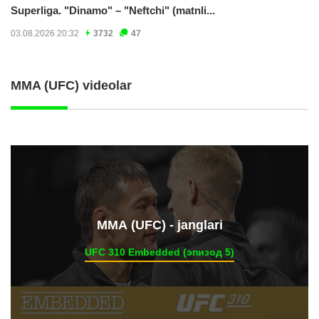
Superliga. "Dinamo" – "Neftchi" (matnli...
03.08.2026 20:32
3732
47
MMA (UFC) videolar
ММА (UFC) - janglari
UFC 310 Embedded (эпизод 5)