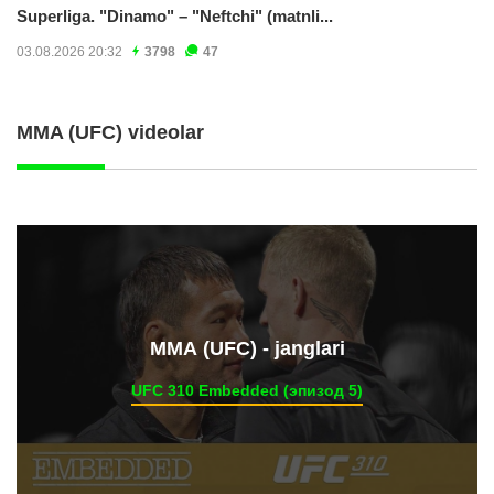
Superliga. "Dinamo" – "Neftchi" (matnli...
03.08.2026 20:32
3798
47
MMA (UFC) videolar
ММА (UFC) - janglari
UFC 310 Embedded (эпизод 5)