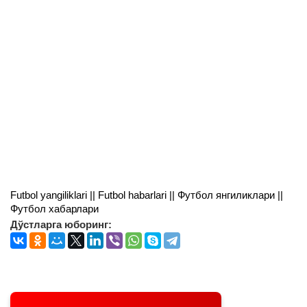
Futbol yangiliklari || Futbol habarlari || Футбол янгиликлари ||
Футбол хабарлари
Дўстларга юборинг: