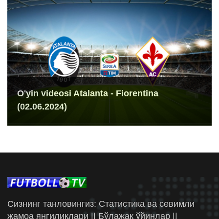
O'yin videosi Atalanta - Fiorentina
(02.06.2024)
Сизнинг танловингиз: Статистика ва севимли
жамоа янгиликлари || Бўлажак ўйинлар ||