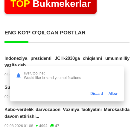
TOP
Bukmekerlar
ENG KO'P O'QILGAN POSTLAR
Indoneziya prezidenti JCH-2030ga chiqishni umummilliy
vazifa deb...
livefutbol.net
04.08.2026 02:11
14295
47
Would like to send you notifications
Superliga. “Buxoro” - “Lokomotiv”...
Discard
Allow
02.08.2026 03:08
7246
47
Kabo-verdelik darvozabon Vozinya faoliyatini Marokashda
davom ettirishi...
02.08.2026 01:08
4002
47