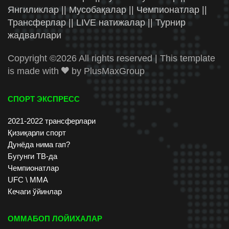
Янгиликлар || Мусобақалар || Чемпионатлар ||
Трансферлар || LIVE натижалар || Турнир
жадваллари
Copyright ©
2026 All rights reserved | This template
is made with
by
PlusMaxGroup
СПОРТ ЭКСПРЕСС
2021-2022 трансферлари
Қизиқарли спорт
Дунёда нима гап?
Бугунги ТВ-да
Чемпионатлар
UFC \ ММА
Кечаги ўйинлар
ОММАБОП ЛОЙИХАЛАР