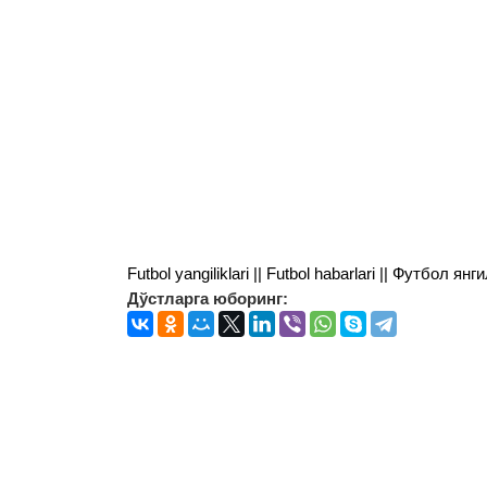
Futbol yangiliklari || Futbol habarlari || Футбол 
Дўстларга юборинг: