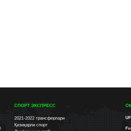
СПОРТ ЭКСПРЕСС
О
UF
2021-2022 трансферлари
Қизиқарли спорт
к
Fu