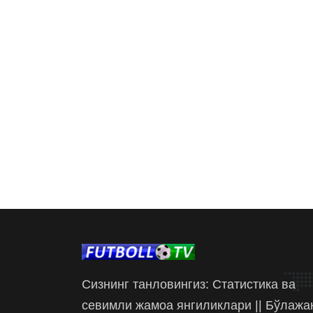
Сизнинг танловингиз: Статистика ва
севимли жамоа янгиликлари || Бўлажа