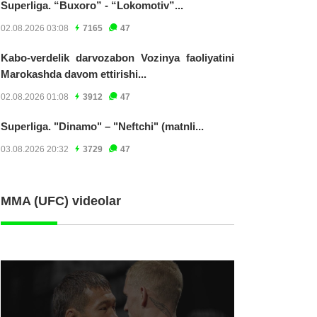
Superliga. “Buxoro” - “Lokomotiv”...
02.08.2026 03:08
7165
47
Kabo-verdelik darvozabon Vozinya faoliyatini
Marokashda davom ettirishi...
02.08.2026 01:08
3912
47
Superliga. "Dinamo" – "Neftchi" (matnli...
03.08.2026 20:32
3729
47
MMA (UFC) videolar