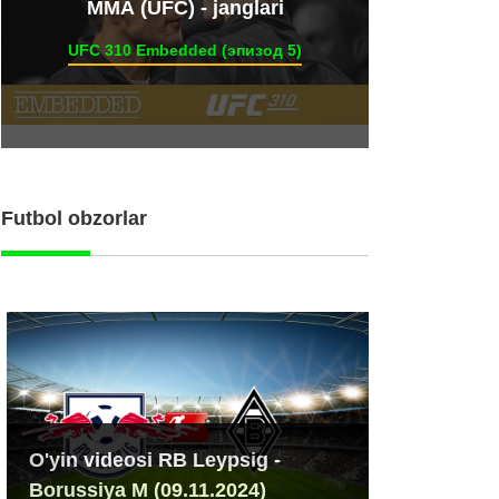
ММА (UFC) - janglari
UFC 310 Embedded (эпизод 5)
Futbol obzorlar
O'yin videosi RB Leypsig -
Borussiya M (09.11.2024)