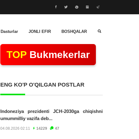
 Dasturlar
JONLI EFIR
BOSHQALAR
TOP
Bukmekerlar
ENG KO'P O'QILGAN POSTLAR
Indoneziya prezidenti JCH-2030ga chiqishni
umummilliy vazifa deb...
04.08.2026 02:11
14229
47