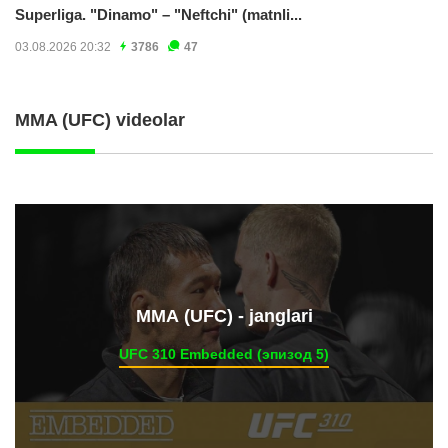
Superliga. "Dinamo" – "Neftchi" (matnli...
03.08.2026 20:32
3786
47
MMA (UFC) videolar
ММА (UFC) - janglari
UFC 310 Embedded (эпизод 5)