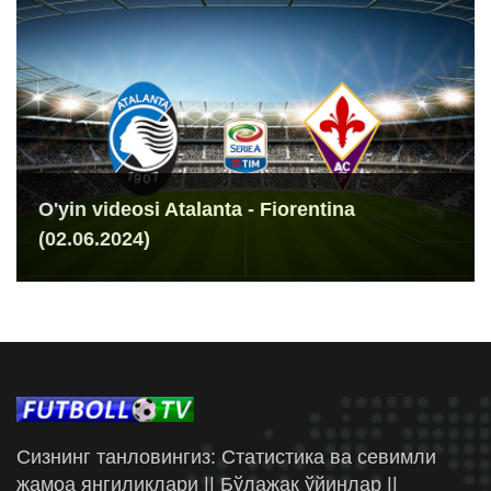
O'yin videosi Atalanta - Fiorentina
(02.06.2024)
Сизнинг танловингиз: Статистика ва севимли
жамоа янгиликлари || Бўлажак ўйинлар ||