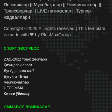
Янгиликлар || Мусобақалар || Чемпионатлар ||
Трансферлар || LIVE натижалар || Турнир
жадваллари
Copyright ©
2026 All rights reserved | This template
is made with
by
PlusMaxGroup
СПОРТ ЭКСПРЕСС
2021-2022 трансферлари
Қизиқарли спорт
Дунёда нима гап?
Бугунги ТВ-да
Чемпионатлар
UFC \ ММА
Кечаги ўйинлар
ОММАБОП ЛОЙИХАЛАР