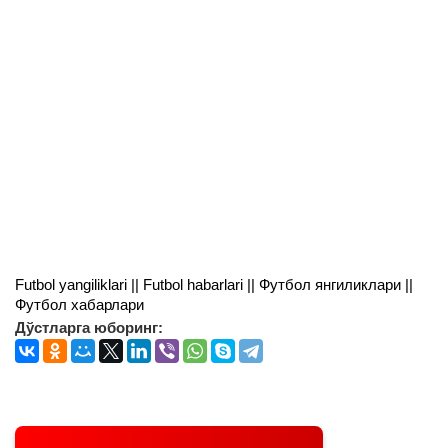
Futbol yangiliklari || Futbol habarlari || Футбол янгиликлари ||
Футбол хабарлари
Дўстларга юборинг: