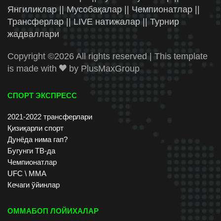
Янгиликлар || Мусобақалар || Чемпионатлар ||
Трансферлар || LIVE натижалар || Турнир
жадваллари
Copyright ©
2026 All rights reserved | This template
is made with
by
PlusMaxGroup
СПОРТ ЭКСПРЕСС
2021-2022 трансферлари
Қизиқарли спорт
Дунёда нима гап?
Бугунги ТВ-да
Чемпионатлар
UFC \ ММА
Кечаги ўйинлар
ОММАБОП ЛОЙИХАЛАР