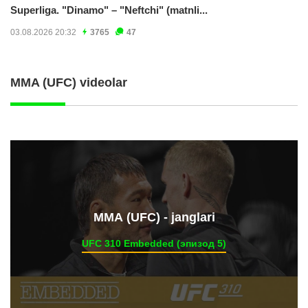
Superliga. "Dinamo" – "Neftchi" (matnli...
03.08.2026 20:32
3765
47
MMA (UFC) videolar
ММА (UFC) - janglari
UFC 310 Embedded (эпизод 5)