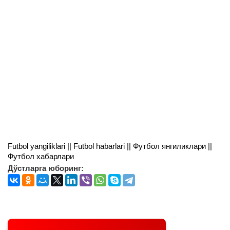
Futbol yangiliklari || Futbol habarlari || Футбол янгиликлари ||
Футбол хабарлари
Дўстларга юборинг: