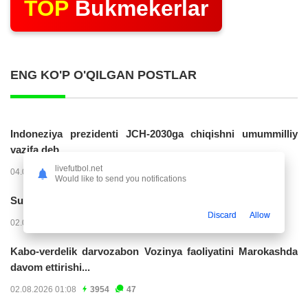
TOP
Bukmekerlar
ENG KO'P O'QILGAN POSTLAR
Indoneziya prezidenti JCH-2030ga chiqishni umummilliy
vazifa deb...
livefutbol.net
04.08.2026 02:11
14280
47
Would like to send you notifications
Superliga. “Buxoro” - “Lokomotiv”...
Discard
Allow
02.08.2026 03:08
7216
47
Kabo-verdelik darvozabon Vozinya faoliyatini Marokashda
davom ettirishi...
02.08.2026 01:08
3954
47