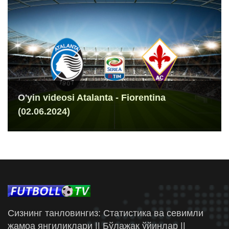
O'yin videosi Atalanta - Fiorentina
(02.06.2024)
Сизнинг танловингиз: Статистика ва севимли
жамоа янгиликлари || Бўлажак ўйинлар ||