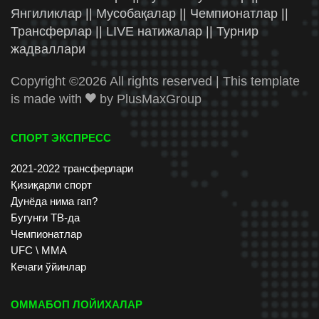
Янгиликлар || Мусобақалар || Чемпионатлар ||
Трансферлар || LIVE натижалар || Турнир
жадваллари
Copyright ©
2026 All rights reserved | This template
is made with
by
PlusMaxGroup
СПОРТ ЭКСПРЕСС
2021-2022 трансферлари
Қизиқарли спорт
Дунёда нима гап?
Бугунги ТВ-да
Чемпионатлар
UFC \ ММА
Кечаги ўйинлар
ОММАБОП ЛОЙИХАЛАР