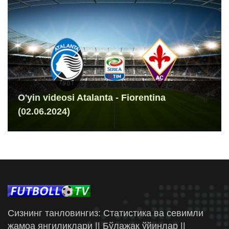
O'yin videosi Atalanta - Fiorentina
(02.06.2024)
Сизнинг танловингиз: Статистика ва севимли
жамоа янгиликлари || Бўлажак ўйинлар ||