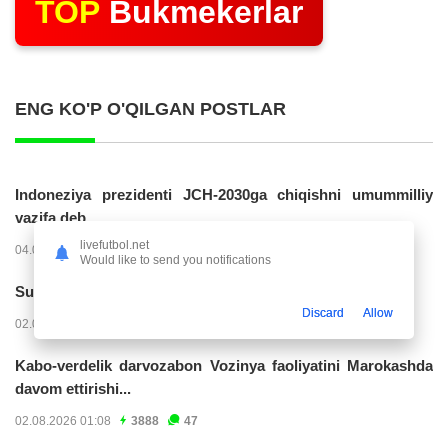
TOP
Bukmekerlar
ENG KO'P O'QILGAN POSTLAR
Indoneziya prezidenti JCH-2030ga chiqishni umummilliy
vazifa deb...
livefutbol.net
04.08.2026 02:11
14208
47
Would like to send you notifications
Superliga. “Buxoro” - “Lokomotiv”...
Discard
Allow
02.08.2026 03:08
7144
47
Kabo-verdelik darvozabon Vozinya faoliyatini Marokashda
davom ettirishi...
02.08.2026 01:08
3888
47