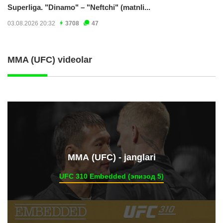
Superliga. "Dinamo" – "Neftchi" (matnli...
03.08.2026 20:32
3708
47
MMA (UFC) videolar
ММА (UFC) - janglari
UFC 310 Embedded (эпизод 5)