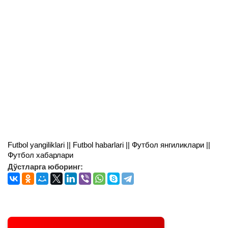
Futbol yangiliklari || Futbol habarlari || Футбол янгиликлари ||
Футбол хабарлари
Дўстларга юборинг: