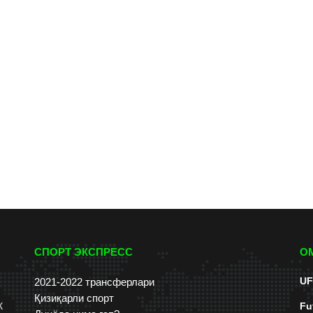
СПОРТ ЭКСПРЕСС
О
UF
2021-2022 трансферлари
Қизиқарли спорт
к
Fu