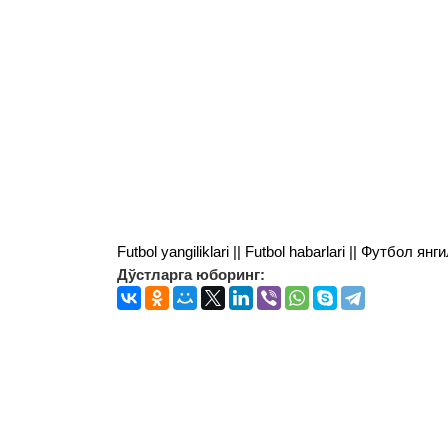
Futbol yangiliklari || Futbol habarlari || Футбол 
Дўстларга юборинг: