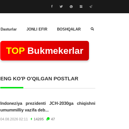
 Dasturlar
JONLI EFIR
BOSHQALAR
TOP
Bukmekerlar
ENG KO'P O'QILGAN POSTLAR
Indoneziya prezidenti JCH-2030ga chiqishni
umummilliy vazifa deb...
04.08.2026 02:11
14205
47