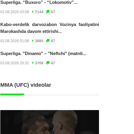
Superliga. “Buxoro” - “Lokomotiv”...
02.08.2026 03:08
7144
47
Kabo-verdelik darvozabon Vozinya faoliyatini
Marokashda davom ettirishi...
02.08.2026 01:08
3885
47
Superliga. "Dinamo" – "Neftchi" (matnli...
03.08.2026 20:32
3708
47
MMA (UFC) videolar