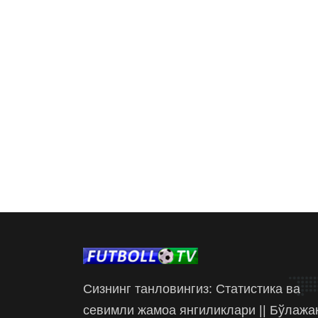
Сизнинг танловингиз: Статистика ва
севимли жамоа янгиликлари || Бўлажа