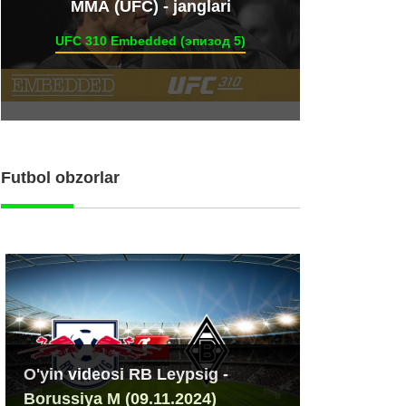
ММА (UFC) - janglari
UFC 310 Embedded (эпизод 5)
Futbol obzorlar
O'yin videosi RB Leypsig -
Borussiya M (09.11.2024)