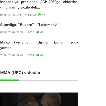
Indoneziya prezidenti JCH-2030ga chiqishni
umummilliy vazifa deb...
04.08.2026 02:11
14172
47
Superliga. “Buxoro” - “Lokomotiv”...
02.08.2026 03:08
7135
47
Mirko Yyelichich: "Birinchi bo'limni juda
yomon...
28.07.2026 00:24
4531
47
MMA (UFC) videolar