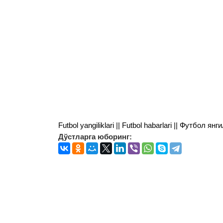
Futbol yangiliklari || Futbol habarlari || Футбол 
Дўстларга юборинг: