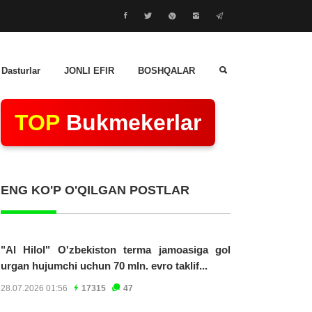
 Dasturlar
JONLI EFIR
BOSHQALAR
TOP
Bukmekerlar
ENG KO'P O'QILGAN POSTLAR
"Al Hilol" O'zbekiston terma jamoasiga gol
urgan hujumchi uchun 70 mln. evro taklif...
28.07.2026 01:56
17315
47