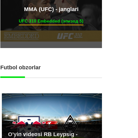
ММА (UFC) - janglari
UFC 310 Embedded (эпизод 5)
Futbol obzorlar
O'yin videosi RB Leypsig -