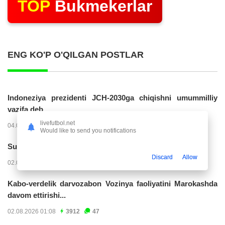
TOP
Bukmekerlar
ENG KO'P O'QILGAN POSTLAR
Indoneziya prezidenti JCH-2030ga chiqishni umummilliy
vazifa deb...
livefutbol.net
04.08.2026 02:11
14232
47
Would like to send you notifications
Superliga. “Buxoro” - “Lokomotiv”...
Discard
Allow
02.08.2026 03:08
7174
47
Kabo-verdelik darvozabon Vozinya faoliyatini Marokashda
davom ettirishi...
02.08.2026 01:08
3912
47