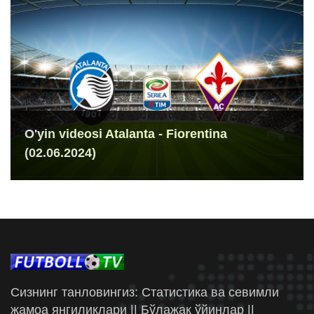
O'yin videosi Atalanta - Fiorentina
(02.06.2024)
Сизнинг танловингиз: Статистика ва севимли
жамоа янгиликлари || Бўлажак ўйинлар ||