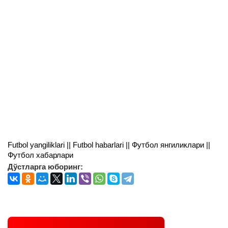
Futbol yangiliklari || Futbol habarlari || Футбол янгиликлари ||
Футбол хабарлари
Дўстларга юборинг: