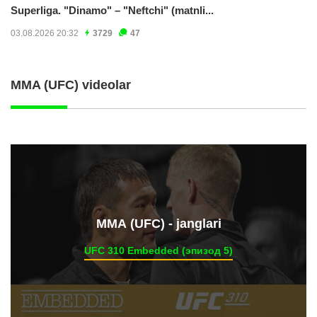
Superliga. "Dinamo" – "Neftchi" (matnli...
03.08.2026 20:32
3729
47
MMA (UFC) videolar
ММА (UFC) - janglari
UFC 310 Embedded (эпизод 5)