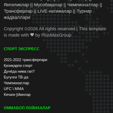
Янгиликлар || Мусобақалар || Чемпионатлар ||
Трансферлар || LIVE натижалар || Турнир
жадваллари
Copyright ©
2026 All rights reserved | This template
is made with
by
PlusMaxGroup
СПОРТ ЭКСПРЕСС
2021-2022 трансферлари
Қизиқарли спорт
Дунёда нима гап?
Бугунги ТВ-да
Чемпионатлар
UFC \ ММА
Кечаги ўйинлар
ОММАБОП ЛОЙИХАЛАР