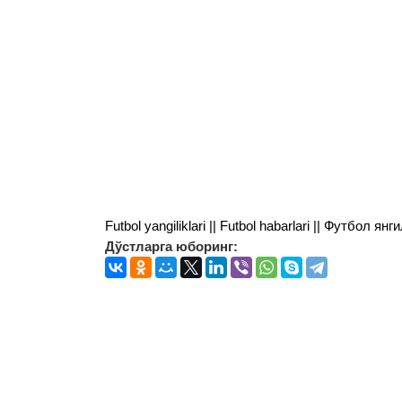
Futbol yangiliklari || Futbol habarlari || Футбол 
Дўстларга юборинг: