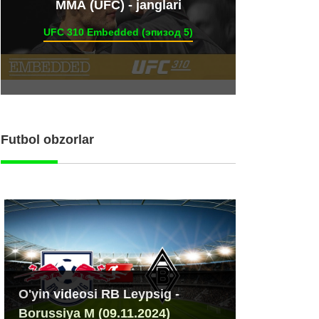
ММА (UFC) - janglari
UFC 310 Embedded (эпизод 5)
Futbol obzorlar
O'yin videosi RB Leypsig -
Borussiya M (09.11.2024)