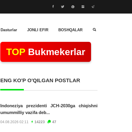
 Dasturlar
JONLI EFIR
BOSHQALAR
TOP
Bukmekerlar
ENG KO'P O'QILGAN POSTLAR
Indoneziya prezidenti JCH-2030ga chiqishni
umummilliy vazifa deb...
04.08.2026 02:11
14223
47