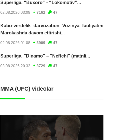
Superliga. “Buxoro” - “Lokomotiv”...
02.08.2026 03:08
7162
47
Kabo-verdelik darvozabon Vozinya faoliyatini
Marokashda davom ettirishi...
02.08.2026 01:08
3909
47
Superliga. "Dinamo" – "Neftchi" (matnli...
03.08.2026 20:32
3729
47
MMA (UFC) videolar