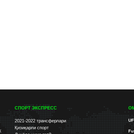
СПОРТ ЭКСПРЕСС
О
UF
2021-2022 трансферлари
Қизиқарли спорт
к
Fu