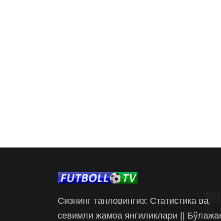
Сизнинг танловингиз: Статистика ва
севимли жамоа янгиликлари || Бўлажа