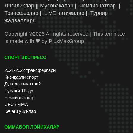
Янгиликлар || Мусобақалар || Чемпионатлар ||
Трансферлар || LIVE натижалар || Турнир
жадваллари
Copyright ©
2026 All rights reserved | This template
is made with
by
PlusMaxGroup
СПОРТ ЭКСПРЕСС
2021-2022 трансферлари
Қизиқарли спорт
Дунёда нима гап?
Бугунги ТВ-да
Чемпионатлар
UFC \ ММА
Кечаги ўйинлар
ОММАБОП ЛОЙИХАЛАР