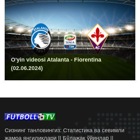
O'yin videosi Atalanta - Fiorentina
(02.06.2024)
Сизнинг танловингиз: Статистика ва севимли
жамоа янгиликлари || Бўлажак ўйинлар ||