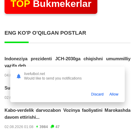
TOP
Bukmekerlar
ENG KO'P O'QILGAN POSTLAR
Indoneziya prezidenti JCH-2030ga chiqishni umummilliy
vazifa deb...
livefutbol.net
04.08.2026 02:11
14286
47
Would like to send you notifications
Superliga. “Buxoro” - “Lokomotiv”...
Discard
Allow
02.08.2026 03:08
7231
47
Kabo-verdelik darvozabon Vozinya faoliyatini Marokashda
davom ettirishi...
02.08.2026 01:08
3984
47