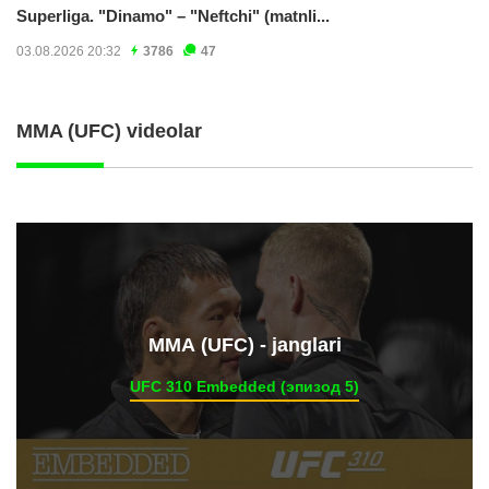
Superliga. "Dinamo" – "Neftchi" (matnli...
03.08.2026 20:32
3786
47
MMA (UFC) videolar
ММА (UFC) - janglari
UFC 310 Embedded (эпизод 5)