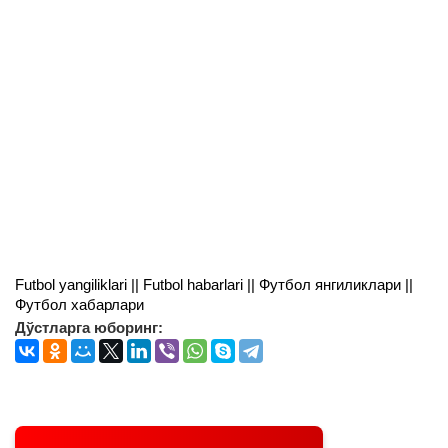
Futbol yangiliklari || Futbol habarlari || Футбол янгиликлари ||
Футбол хабарлари
Дўстларга юборинг: