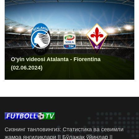
O'yin videosi Atalanta - Fiorentina
(02.06.2024)
Сизнинг танловингиз: Статистика ва севимли
жамоа янгиликлари || Бўлажак ўйинлар ||