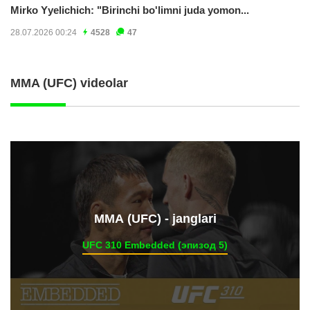
Mirko Yyelichich: "Birinchi bo'limni juda yomon...
28.07.2026 00:24
4528
47
MMA (UFC) videolar
ММА (UFC) - janglari
UFC 310 Embedded (эпизод 5)