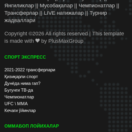
Янгиликлар || Мусобақалар || Чемпионатлар ||
Трансферлар || LIVE натижалар || Турнир
жадваллари
Copyright ©
2026 All rights reserved | This template
is made with
by
PlusMaxGroup
СПОРТ ЭКСПРЕСС
2021-2022 трансферлари
Қизиқарли спорт
Дунёда нима гап?
Бугунги ТВ-да
Чемпионатлар
UFC \ ММА
Кечаги ўйинлар
ОММАБОП ЛОЙИХАЛАР