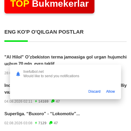
TOP
Bukmekerlar
ENG KO'P O'QILGAN POSTLAR
"Al Hilol" O'zbekiston terma jamoasiga gol urgan hujumchi
uchun 70 mln. evro taklif...
livefutbol.net
28.07.2026 01:56
17306
47
Would like to send you notifications
Indoneziya prezidenti JCH-2030ga chiqishni umummilliy
Discard
Allow
vazifa deb...
04.08.2026 02:11
14169
47
Superliga. “Buxoro” - “Lokomotiv”...
02.08.2026 03:08
7129
47