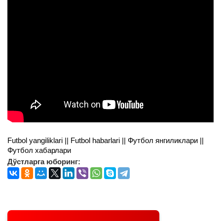
Futbol yangiliklari || Futbol habarlari || Футбол янгиликлари ||
Футбол хабарлари
Дўстларга юборинг: