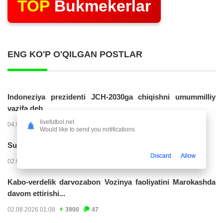
TOP
Bukmekerlar
ENG KO'P O'QILGAN POSTLAR
Indoneziya prezidenti JCH-2030ga chiqishni umummilliy
vazifa deb...
livefutbol.net
04.08.2026 02:11
14220
47
Would like to send you notifications
Superliga. “Buxoro” - “Lokomotiv”...
Discard
Allow
02.08.2026 03:08
7159
47
Kabo-verdelik darvozabon Vozinya faoliyatini Marokashda
davom ettirishi...
02.08.2026 01:08
3900
47