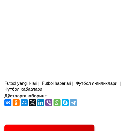
Futbol yangiliklari || Futbol habarlari || Футбол янгиликлари ||
Футбол хабарлари
Дўстларга юборинг: