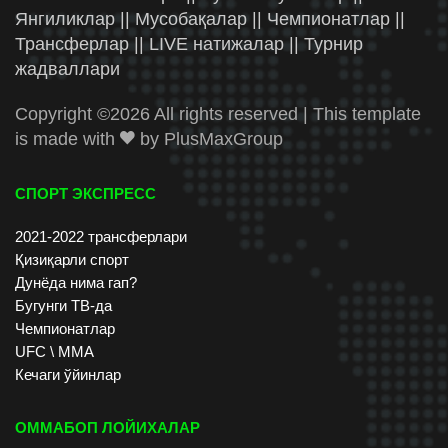
Янгиликлар || Мусобақалар || Чемпионатлар ||
Трансферлар || LIVE натижалар || Турнир
жадваллари
Copyright ©
2026 All rights reserved | This template
is made with
by
PlusMaxGroup
СПОРТ ЭКСПРЕСС
2021-2022 трансферлари
Қизиқарли спорт
Дунёда нима гап?
Бугунги ТВ-да
Чемпионатлар
UFC \ ММА
Кечаги ўйинлар
ОММАБОП ЛОЙИХАЛАР