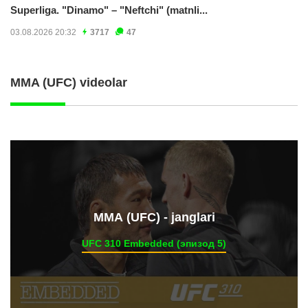
Superliga. "Dinamo" – "Neftchi" (matnli...
03.08.2026 20:32
3717
47
MMA (UFC) videolar
ММА (UFC) - janglari
UFC 310 Embedded (эпизод 5)