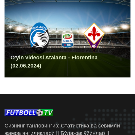
O'yin videosi Atalanta - Fiorentina
(02.06.2024)
Сизнинг танловингиз: Статистика ва севимли
жамоа янгиликлари || Бўлажак ўйинлар ||