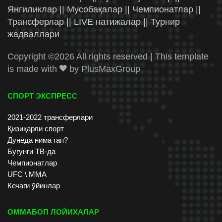
Янгиликлар || Мусобақалар || Чемпионатлар ||
Трансферлар || LIVE натижалар || Турнир
жадваллари
Copyright ©
2026 All rights reserved | This template
is made with
by
PlusMaxGroup
СПОРТ ЭКСПРЕСС
2021-2022 трансферлари
Қизиқарли спорт
Дунёда нима гап?
Бугунги ТВ-да
Чемпионатлар
UFC \ ММА
Кечаги ўйинлар
ОММАБОП ЛОЙИХАЛАР