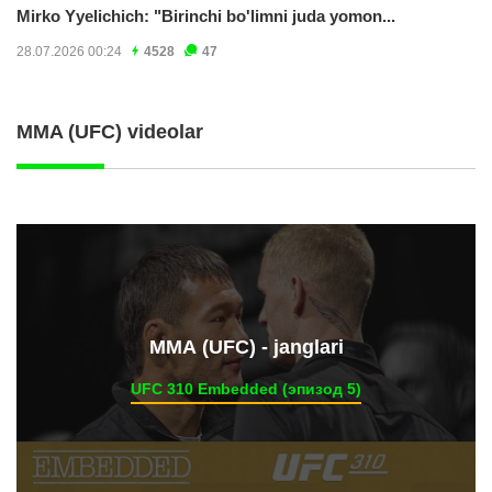
Mirko Yyelichich: "Birinchi bo'limni juda yomon...
28.07.2026 00:24
4528
47
MMA (UFC) videolar
ММА (UFC) - janglari
UFC 310 Embedded (эпизод 5)