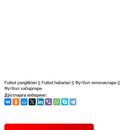
Futbol yangiliklari || Futbol habarlari || Футбол янгиликлари ||
Футбол хабарлари
Дўстларга юборинг: