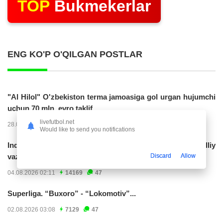
TOP
Bukmekerlar
ENG KO'P O'QILGAN POSTLAR
"Al Hilol" O'zbekiston terma jamoasiga gol urgan hujumchi
uchun 70 mln. evro taklif...
livefutbol.net
28.07.2026 01:56
17306
47
Would like to send you notifications
Indoneziya prezidenti JCH-2030ga chiqishni umummilliy
Discard
Allow
vazifa deb...
04.08.2026 02:11
14169
47
Superliga. “Buxoro” - “Lokomotiv”...
02.08.2026 03:08
7129
47