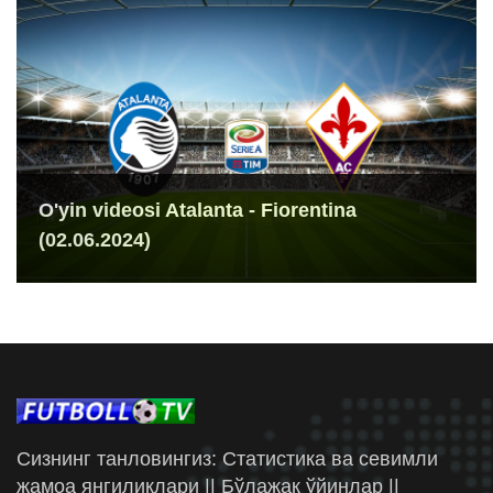
O'yin videosi Atalanta - Fiorentina
(02.06.2024)
Сизнинг танловингиз: Статистика ва севимли
жамоа янгиликлари || Бўлажак ўйинлар ||