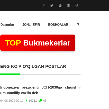
 Dasturlar
JONLI EFIR
BOSHQALAR
TOP
Bukmekerlar
ENG KO'P O'QILGAN POSTLAR
Indoneziya prezidenti JCH-2030ga chiqishni
umummilliy vazifa deb...
04.08.2026 02:11
14211
47