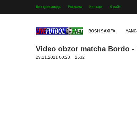
Биз ҳақимизда
Реклама
Контакт
Х-сайт
BOSH SAXIFA
YANG
Video obzor matcha Bordo - B
29.11.2021 00:20
2532