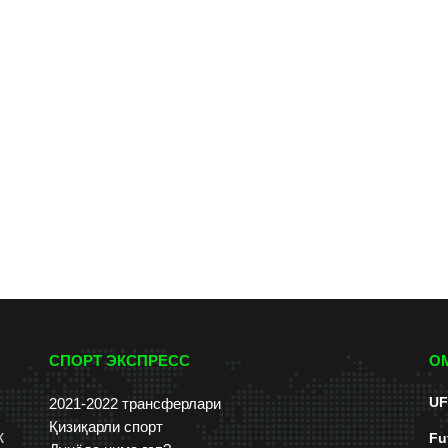
СПОРТ ЭКСПРЕСС
О
UF
2021-2022 трансферлари
Қизиқарли спорт
к
Fu