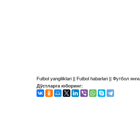
Futbol yangiliklari || Futbol habarlari || Футбол 
Дўстларга юборинг: