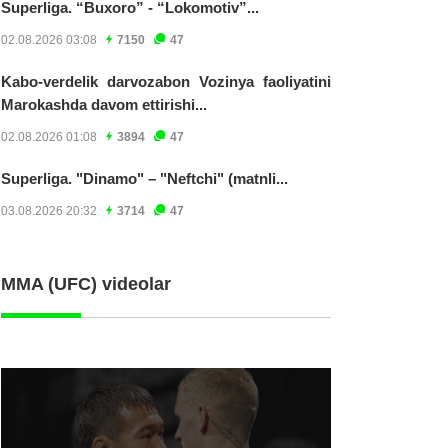
Superliga. “Buxoro” - “Lokomotiv”...
02.08.2026 03:08
7150
47
Kabo-verdelik darvozabon Vozinya faoliyatini
Marokashda davom ettirishi...
02.08.2026 01:08
3894
47
Superliga. "Dinamo" – "Neftchi" (matnli...
03.08.2026 20:32
3714
47
MMA (UFC) videolar