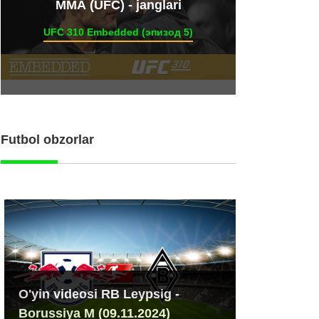
ММА (UFC) - janglari
UFC 310 Embedded (эпизод 5)
Futbol obzorlar
O'yin videosi RB Leypsig -
Borussiya M (09.11.2024)