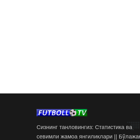
Сизнинг танловингиз: Статистика ва
севимли жамоа янгиликлари || Бўлажа