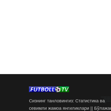
Сизнинг танловингиз: Статистика ва
севимли жамоа янгиликлари || Бўлажа