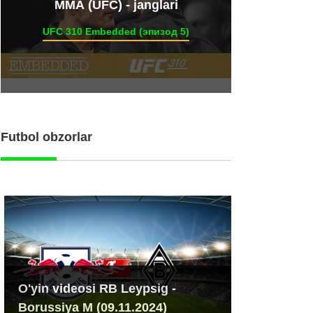
ММА (UFC) - janglari
UFC 310 Embedded (эпизод 5)
Futbol obzorlar
O'yin videosi RB Leypsig -
Borussiya M (09.11.2024)