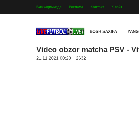
Биз ҳақимизда
Реклама
Контакт
Х-сайт
BOSH SAXIFA
YANG
Video obzor matcha PSV - Vit
21.11.2021 00:20
2632