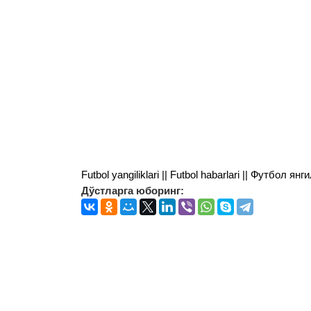
Futbol yangiliklari || Futbol habarlari || Футбол 
Дўстларга юборинг: