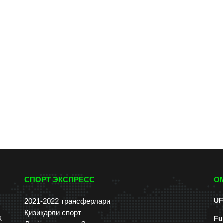
СПОРТ ЭКСПРЕСС
О
UF
2021-2022 трансферлари
Қизиқарли спорт
к
Fu