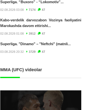
Superliga. “Buxoro” - “Lokomotiv”...
02.08.2026 03:08
7174
47
Kabo-verdelik darvozabon Vozinya faoliyatini
Marokashda davom ettirishi...
02.08.2026 01:08
3912
47
Superliga. "Dinamo" – "Neftchi" (matnli...
03.08.2026 20:32
3729
47
MMA (UFC) videolar