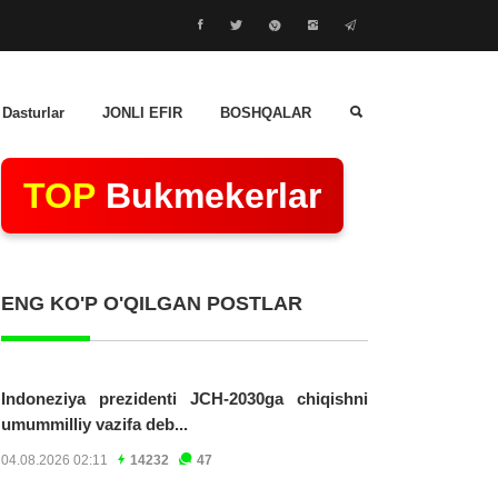
 Dasturlar
JONLI EFIR
BOSHQALAR
TOP
Bukmekerlar
ENG KO'P O'QILGAN POSTLAR
Indoneziya prezidenti JCH-2030ga chiqishni
umummilliy vazifa deb...
04.08.2026 02:11
14232
47