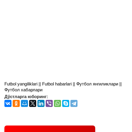
Futbol yangiliklari || Futbol habarlari || Футбол янгиликлари ||
Футбол хабарлари
Дўстларга юборинг: