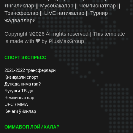
Янгиликлар || Мусобақалар || Чемпионатлар ||
Трансферлар || LIVE натижалар || Турнир
жадваллари
Copyright ©
2026 All rights reserved | This template
is made with
by
PlusMaxGroup
СПОРТ ЭКСПРЕСС
2021-2022 трансферлари
Қизиқарли спорт
Дунёда нима гап?
Бугунги ТВ-да
Чемпионатлар
UFC \ ММА
Кечаги ўйинлар
ОММАБОП ЛОЙИХАЛАР