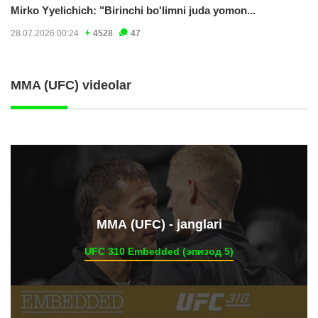
Mirko Yyelichich: "Birinchi bo'limni juda yomon...
28.07.2026 00:24
4528
47
MMA (UFC) videolar
ММА (UFC) - janglari
UFC 310 Embedded (эпизод 5)