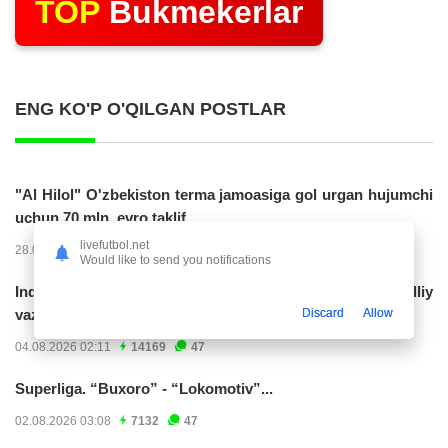
TOP
Bukmekerlar
ENG KO'P O'QILGAN POSTLAR
"Al Hilol" O'zbekiston terma jamoasiga gol urgan hujumchi
uchun 70 mln. evro taklif...
livefutbol.net
28.07.2026 01:56
17309
47
Would like to send you notifications
Indoneziya prezidenti JCH-2030ga chiqishni umummilliy
Discard
Allow
vazifa deb...
04.08.2026 02:11
14169
47
Superliga. “Buxoro” - “Lokomotiv”...
02.08.2026 03:08
7132
47