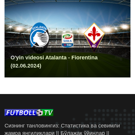
O'yin videosi Atalanta - Fiorentina
(02.06.2024)
Сизнинг танловингиз: Статистика ва севимли
жамоа янгиликлари || Бўлажак ўйинлар ||