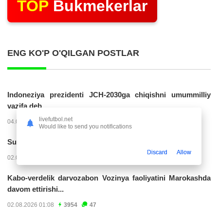
TOP
Bukmekerlar
ENG KO'P O'QILGAN POSTLAR
Indoneziya prezidenti JCH-2030ga chiqishni umummilliy
vazifa deb...
livefutbol.net
04.08.2026 02:11
14274
47
Would like to send you notifications
Superliga. “Buxoro” - “Lokomotiv”...
Discard
Allow
02.08.2026 03:08
7213
47
Kabo-verdelik darvozabon Vozinya faoliyatini Marokashda
davom ettirishi...
02.08.2026 01:08
3954
47