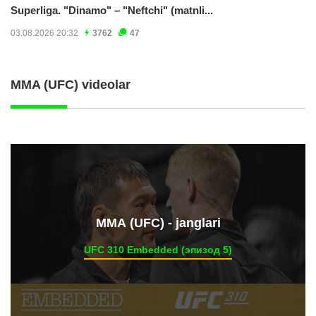
Superliga. "Dinamo" – "Neftchi" (matnli...
03.08.2026 20:32
3762
47
MMA (UFC) videolar
ММА (UFC) - janglari
UFC 310 Embedded (эпизод 5)