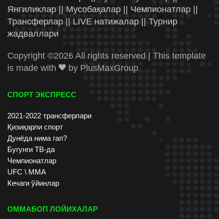
Янгиликлар || Мусобақалар || Чемпионатлар ||
Трансферлар || LIVE натижалар || Турнир
жадваллари
Copyright ©
2026 All rights reserved | This template
is made with
by
PlusMaxGroup
СПОРТ ЭКСПРЕСС
2021-2022 трансферлари
Қизиқарли спорт
Дунёда нима гап?
Бугунги ТВ-да
Чемпионатлар
UFC \ ММА
Кечаги ўйинлар
ОММАБОП ЛОЙИХАЛАР