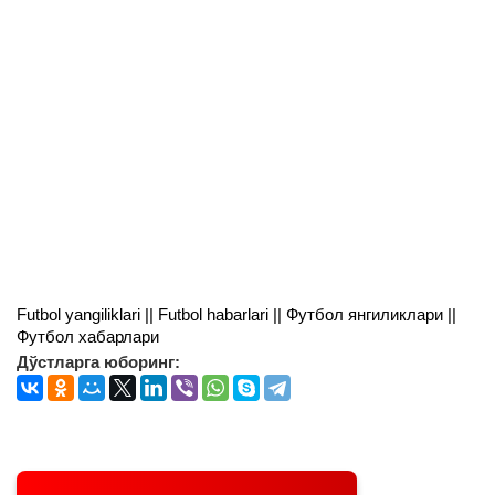
Futbol yangiliklari || Futbol habarlari || Футбол янгиликлари ||
Футбол хабарлари
Дўстларга юборинг: