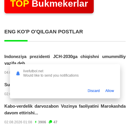
TOP
Bukmekerlar
ENG KO'P O'QILGAN POSTLAR
Indoneziya prezidenti JCH-2030ga chiqishni umummilliy
vazifa deb...
livefutbol.net
04.08.2026 02:11
14223
47
Would like to send you notifications
Superliga. “Buxoro” - “Lokomotiv”...
Discard
Allow
02.08.2026 03:08
7162
47
Kabo-verdelik darvozabon Vozinya faoliyatini Marokashda
davom ettirishi...
02.08.2026 01:08
3906
47