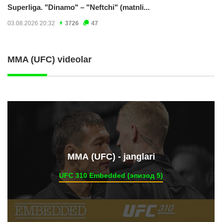
Superliga. "Dinamo" – "Neftchi" (matnli...
03.08.2026 20:32
3726
47
MMA (UFC) videolar
ММА (UFC) - janglari
UFC 310 Embedded (эпизод 5)