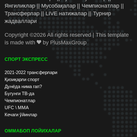
Янгиликлар || Мусобақалар || Чемпионатлар ||
Трансферлар || LIVE натижалар || Турнир
жадваллари
Copyright ©
2026 All rights reserved | This template
is made with
by
PlusMaxGroup
СПОРТ ЭКСПРЕСС
2021-2022 трансферлари
Қизиқарли спорт
Дунёда нима гап?
Бугунги ТВ-да
Чемпионатлар
UFC \ ММА
Кечаги ўйинлар
ОММАБОП ЛОЙИХАЛАР