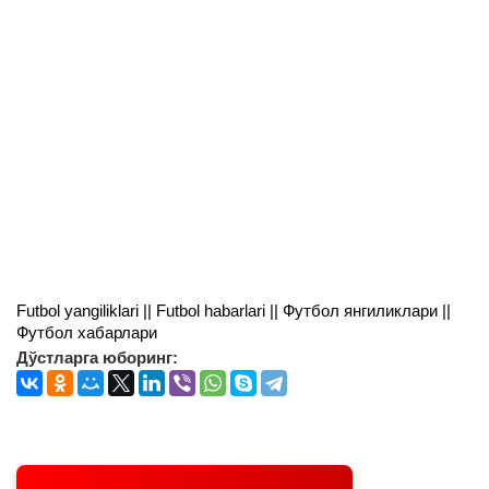
Futbol yangiliklari || Futbol habarlari || Футбол янгиликлари ||
Футбол хабарлари
Дўстларга юборинг: