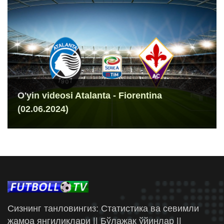
O'yin videosi Atalanta - Fiorentina
(02.06.2024)
Сизнинг танловингиз: Статистика ва севимли
жамоа янгиликлари || Бўлажак ўйинлар ||