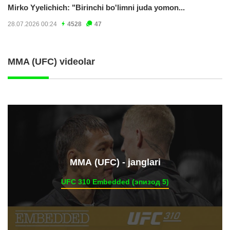
Mirko Yyelichich: "Birinchi bo'limni juda yomon...
28.07.2026 00:24
4528
47
MMA (UFC) videolar
ММА (UFC) - janglari
UFC 310 Embedded (эпизод 5)