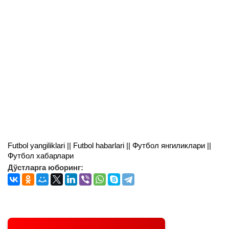
Futbol yangiliklari || Futbol habarlari || Футбол янгиликлари ||
Футбол хабарлари
Дўстларга юборинг: