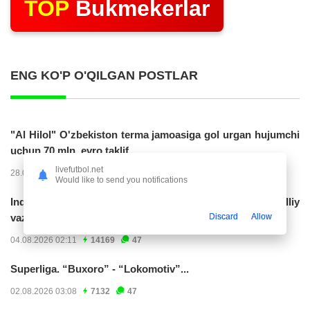
TOP
Bukmekerlar
ENG KO'P O'QILGAN POSTLAR
"Al Hilol" O'zbekiston terma jamoasiga gol urgan hujumchi
uchun 70 mln. evro taklif...
livefutbol.net
28.07.2026 01:56
17309
47
Would like to send you notifications
Indoneziya prezidenti JCH-2030ga chiqishni umummilliy
Discard
Allow
vazifa deb...
04.08.2026 02:11
14169
47
Superliga. “Buxoro” - “Lokomotiv”...
02.08.2026 03:08
7132
47