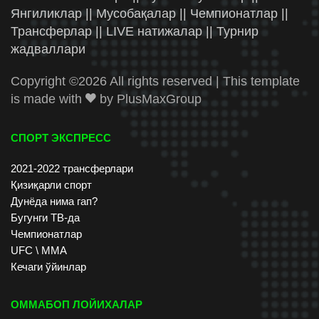
Янгиликлар || Мусобақалар || Чемпионатлар ||
Трансферлар || LIVE натижалар || Турнир
жадваллари
Copyright ©
2026 All rights reserved | This template
is made with
by
PlusMaxGroup
СПОРТ ЭКСПРЕСС
2021-2022 трансферлари
Қизиқарли спорт
Дунёда нима гап?
Бугунги ТВ-да
Чемпионатлар
UFC \ ММА
Кечаги ўйинлар
ОММАБОП ЛОЙИХАЛАР