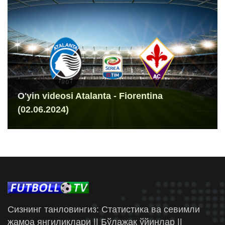
O'yin videosi Atalanta - Fiorentina
(02.06.2024)
Сизнинг танловингиз: Статистика ва севимли
жамоа янгиликлари || Бўлажак ўйинлар ||