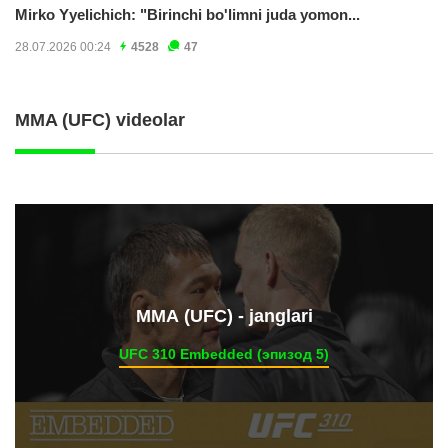
Mirko Yyelichich: "Birinchi bo'limni juda yomon...
28.07.2026 00:24
4528
47
MMA (UFC) videolar
ММА (UFC) - janglari
UFC 310 Embedded (эпизод 5)