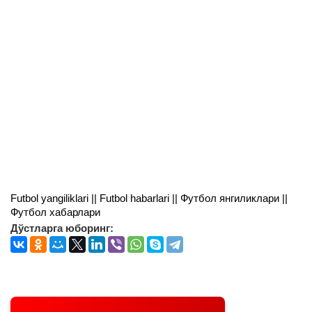
Futbol yangiliklari || Futbol habarlari || Футбол янгиликлари ||
Футбол хабарлари
Дўстларга юборинг: