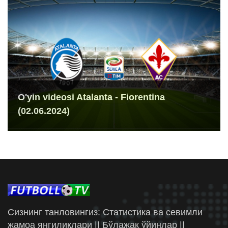
O'yin videosi Atalanta - Fiorentina
(02.06.2024)
Сизнинг танловингиз: Статистика ва севимли
жамоа янгиликлари || Бўлажак ўйинлар ||