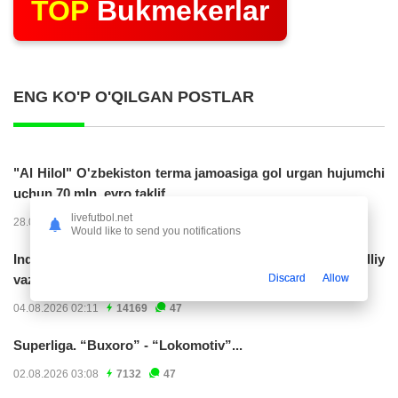
TOP
Bukmekerlar
ENG KO'P O'QILGAN POSTLAR
"Al Hilol" O'zbekiston terma jamoasiga gol urgan hujumchi
uchun 70 mln. evro taklif...
livefutbol.net
28.07.2026 01:56
17309
47
Would like to send you notifications
Indoneziya prezidenti JCH-2030ga chiqishni umummilliy
Discard
Allow
vazifa deb...
04.08.2026 02:11
14169
47
Superliga. “Buxoro” - “Lokomotiv”...
02.08.2026 03:08
7132
47