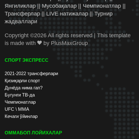
Янгиликлар || Мусобақалар || Чемпионатлар ||
Трансферлар || LIVE натижалар || Турнир
жадваллари
Copyright ©
2026 All rights reserved | This template
is made with
by
PlusMaxGroup
СПОРТ ЭКСПРЕСС
2021-2022 трансферлари
Қизиқарли спорт
Дунёда нима гап?
Бугунги ТВ-да
Чемпионатлар
UFC \ ММА
Кечаги ўйинлар
ОММАБОП ЛОЙИХАЛАР