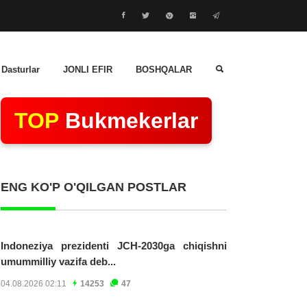
 Dasturlar
JONLI EFIR
BOSHQALAR
TOP
Bukmekerlar
ENG KO'P O'QILGAN POSTLAR
Indoneziya prezidenti JCH-2030ga chiqishni
umummilliy vazifa deb...
04.08.2026 02:11
14253
47