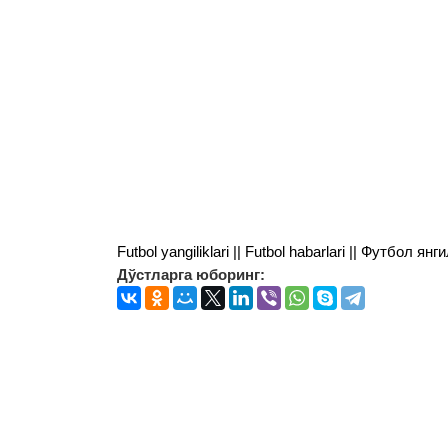
Futbol yangiliklari || Futbol habarlari || Футбол 
Дўстларга юборинг: