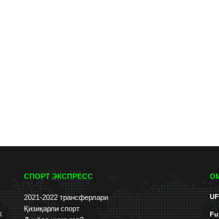
СПОРТ ЭКСПРЕСС
О
UF
2021-2022 трансферлари
Қизиқарли спорт
к
Fu