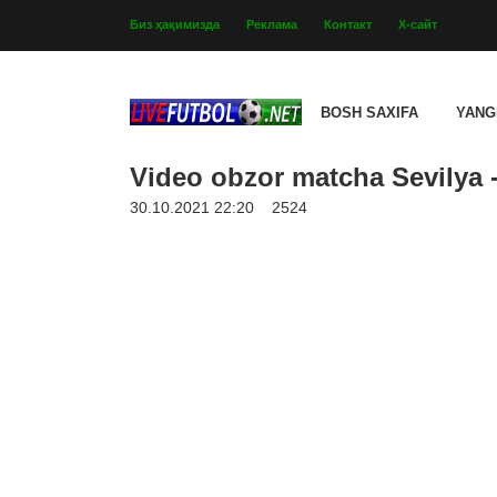
Биз ҳақимизда
Реклама
Контакт
Х-сайт
BOSH SAXIFA
YANG
Video obzor matcha Sevilya 
30.10.2021 22:20
2524