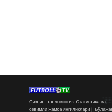
Сизнинг танловингиз: Статистика ва
севимли жамоа янгиликлари || Бўлажа