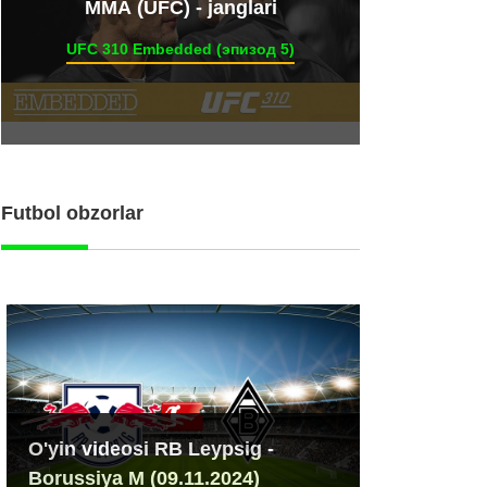
ММА (UFC) - janglari
UFC 310 Embedded (эпизод 5)
Futbol obzorlar
O'yin videosi RB Leypsig -
Borussiya M (09.11.2024)