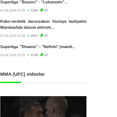
Superliga. “Buxoro” - “Lokomotiv”...
02.08.2026 03:08
7180
47
Kabo-verdelik darvozabon Vozinya faoliyatini
Marokashda davom ettirishi...
02.08.2026 01:08
3927
47
Superliga. "Dinamo" – "Neftchi" (matnli...
03.08.2026 20:32
3738
47
MMA (UFC) videolar