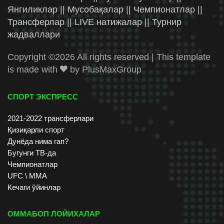
Янгиликлар || Мусобақалар || Чемпионатлар ||
Трансферлар || LIVE натижалар || Турнир
жадваллари
Copyright ©
2026 All rights reserved | This template
is made with
by
PlusMaxGroup
СПОРТ ЭКСПРЕСС
2021-2022 трансферлари
Қизиқарли спорт
Дунёда нима гап?
Бугунги ТВ-да
Чемпионатлар
UFC \ ММА
Кечаги ўйинлар
ОММАБОП ЛОЙИХАЛАР