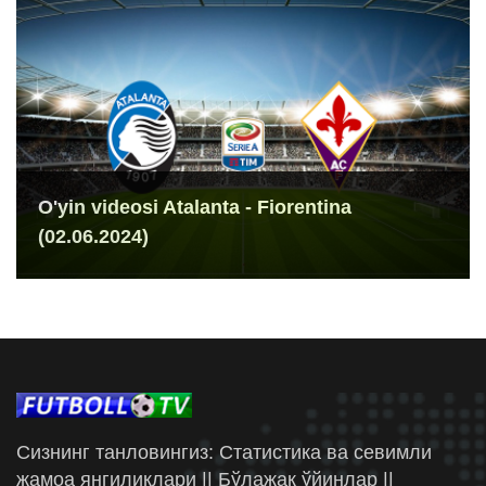
O'yin videosi Atalanta - Fiorentina
(02.06.2024)
Сизнинг танловингиз: Статистика ва севимли
жамоа янгиликлари || Бўлажак ўйинлар ||