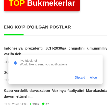
TOP
Bukmekerlar
ENG KO'P O'QILGAN POSTLAR
Indoneziya prezidenti JCH-2030ga chiqishni umummilliy
vazifa deb...
livefutbol.net
04.08.2026 02:11
14289
47
Would like to send you notifications
Superliga. “Buxoro” - “Lokomotiv”...
Discard
Allow
02.08.2026 03:08
7240
47
Kabo-verdelik darvozabon Vozinya faoliyatini Marokashda
davom ettirishi...
02.08.2026 01:08
3987
47