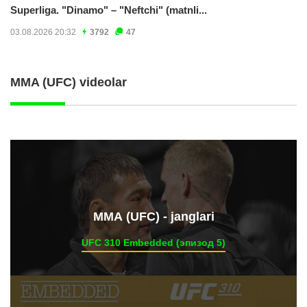
Superliga. "Dinamo" – "Neftchi" (matnli...
03.08.2026 20:32
3792
47
MMA (UFC) videolar
ММА (UFC) - janglari
UFC 310 Embedded (эпизод 5)