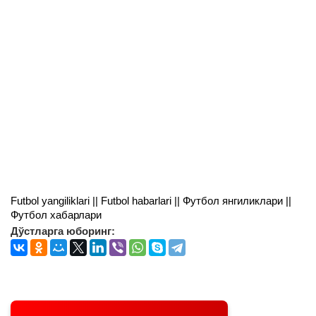
Futbol yangiliklari || Futbol habarlari || Футбол янгиликлари ||
Футбол хабарлари
Дўстларга юборинг: