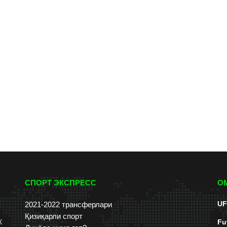
СПОРТ ЭКСПРЕСС
О
UF
2021-2022 трансферлари
Қизиқарли спорт
к
Fu