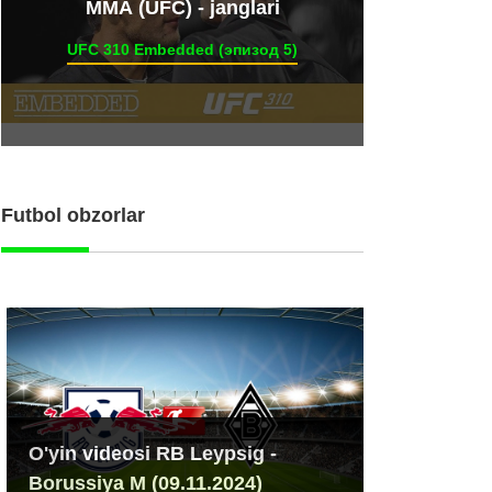
ММА (UFC) - janglari
UFC 310 Embedded (эпизод 5)
Futbol obzorlar
O'yin videosi RB Leypsig -
Borussiya M (09.11.2024)