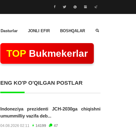
 Dasturlar
JONLI EFIR
BOSHQALAR
TOP
Bukmekerlar
ENG KO'P O'QILGAN POSTLAR
Indoneziya prezidenti JCH-2030ga chiqishni
umummilliy vazifa deb...
04.08.2026 02:11
14199
47