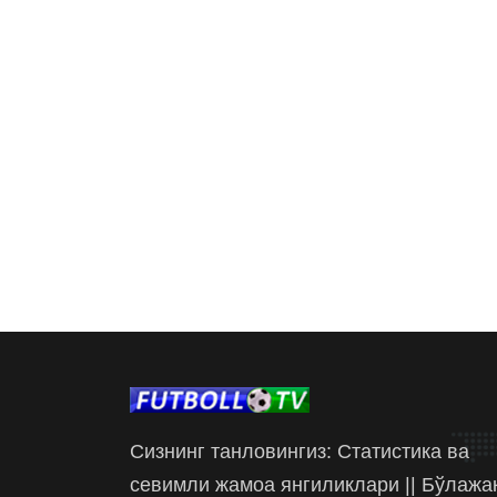
Сизнинг танловингиз: Статистика ва
севимли жамоа янгиликлари || Бўлажа