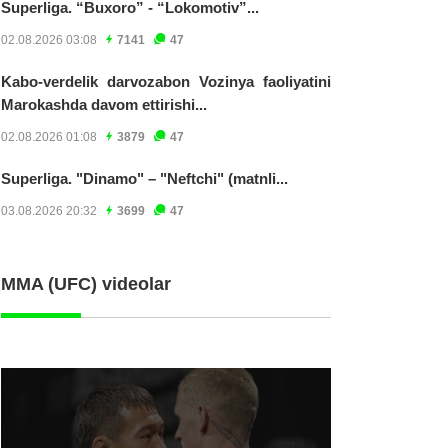
Superliga. “Buxoro” - “Lokomotiv”...
02.08.2026 03:08
7141
47
Kabo-verdelik darvozabon Vozinya faoliyatini
Marokashda davom ettirishi...
02.08.2026 01:08
3879
47
Superliga. "Dinamo" – "Neftchi" (matnli...
03.08.2026 20:32
3699
47
MMA (UFC) videolar