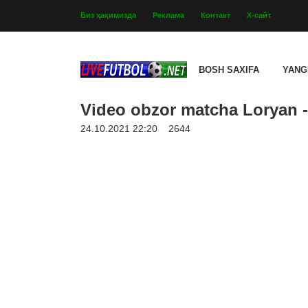
Биз ҳақимизда
Реклама
Контакт
Х-сайт
BOSH SAXIFA
YANG
Video obzor matcha Loryan -
24.10.2021 22:20
2644