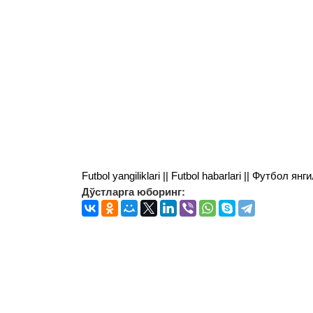
Futbol yangiliklari || Futbol habarlari || Футбол 
Дўстларга юборинг: