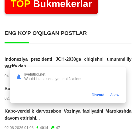
TOP
Bukmekerlar
ENG KO'P O'QILGAN POSTLAR
Indoneziya prezidenti JCH-2030ga chiqishni umummilliy
vazifa deb...
livefutbol.net
04.08.2026 02:11
14316
47
Would like to send you notifications
Superliga. “Buxoro” - “Lokomotiv”...
Discard
Allow
02.08.2026 03:08
7258
47
Kabo-verdelik darvozabon Vozinya faoliyatini Marokashda
davom ettirishi...
02.08.2026 01:08
4014
47