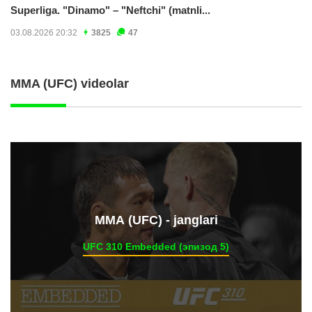
Superliga. "Dinamo" – "Neftchi" (matnli...
03.08.2026 20:32
3825
47
MMA (UFC) videolar
ММА (UFC) - janglari
UFC 310 Embedded (эпизод 5)