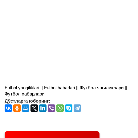
Futbol yangiliklari || Futbol habarlari || Футбол янгиликлари ||
Футбол хабарлари
Дўстларга юборинг: