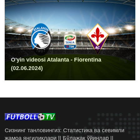
O'yin videosi Atalanta - Fiorentina
(02.06.2024)
Сизнинг танловингиз: Статистика ва севимли
жамоа янгиликлари || Бўлажак ўйинлар ||