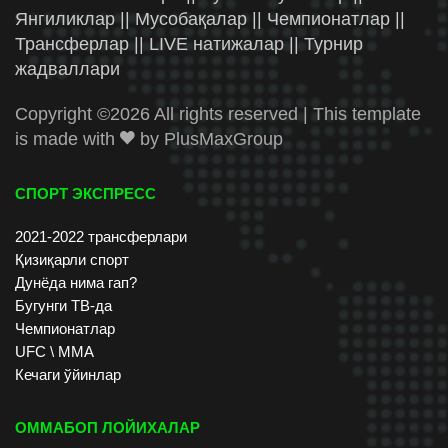
Янгиликлар || Мусобақалар || Чемпионатлар ||
Трансферлар || LIVE натижалар || Турнир
жадваллари
Copyright ©
2026 All rights reserved | This template
is made with
by
PlusMaxGroup
СПОРТ ЭКСПРЕСС
2021-2022 трансферлари
Қизиқарли спорт
Дунёда нима гап?
Бугунги ТВ-да
Чемпионатлар
UFC \ ММА
Кечаги ўйинлар
ОММАБОП ЛОЙИХАЛАР