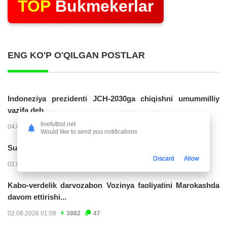
TOP
Bukmekerlar
ENG KO'P O'QILGAN POSTLAR
Indoneziya prezidenti JCH-2030ga chiqishni umummilliy
vazifa deb...
livefutbol.net
04.08.2026 02:11
14202
47
Would like to send you notifications
Superliga. “Buxoro” - “Lokomotiv”...
Discard
Allow
02.08.2026 03:08
7144
47
Kabo-verdelik darvozabon Vozinya faoliyatini Marokashda
davom ettirishi...
02.08.2026 01:08
3882
47