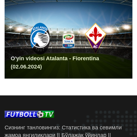
O'yin videosi Atalanta - Fiorentina
(02.06.2024)
Сизнинг танловингиз: Статистика ва севимли
жамоа янгиликлари || Бўлажак ўйинлар ||