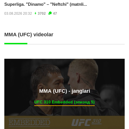
Superliga. "Dinamo" – "Neftchi" (matnli...
03.08.2026 20:32
3702
47
MMA (UFC) videolar
ММА (UFC) - janglari
UFC 310 Embedded (эпизод 5)