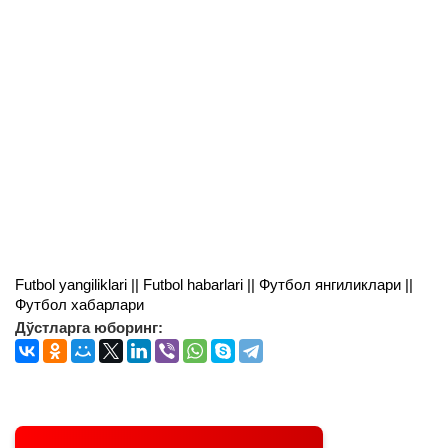
Futbol yangiliklari || Futbol habarlari || Футбол янгиликлари ||
Футбол хабарлари
Дўстларга юборинг: