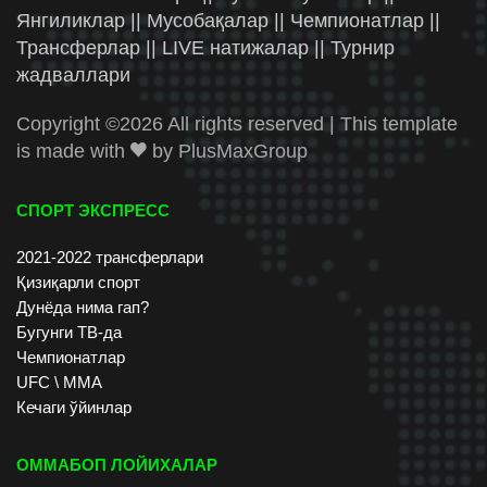
Янгиликлар || Мусобақалар || Чемпионатлар ||
Трансферлар || LIVE натижалар || Турнир
жадваллари
Copyright ©
2026 All rights reserved | This template
is made with
by
PlusMaxGroup
СПОРТ ЭКСПРЕСС
2021-2022 трансферлари
Қизиқарли спорт
Дунёда нима гап?
Бугунги ТВ-да
Чемпионатлар
UFC \ ММА
Кечаги ўйинлар
ОММАБОП ЛОЙИХАЛАР