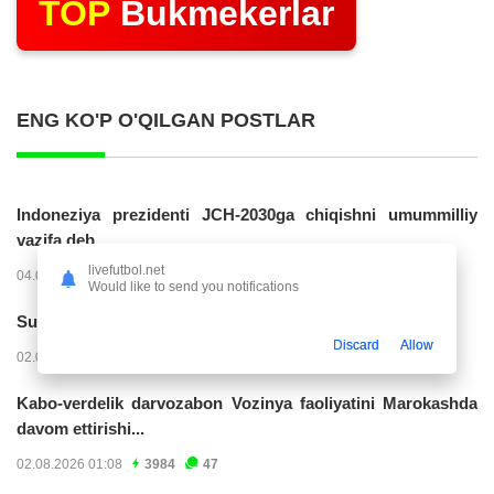
TOP
Bukmekerlar
ENG KO'P O'QILGAN POSTLAR
Indoneziya prezidenti JCH-2030ga chiqishni umummilliy
vazifa deb...
livefutbol.net
04.08.2026 02:11
14286
47
Would like to send you notifications
Superliga. “Buxoro” - “Lokomotiv”...
Discard
Allow
02.08.2026 03:08
7231
47
Kabo-verdelik darvozabon Vozinya faoliyatini Marokashda
davom ettirishi...
02.08.2026 01:08
3984
47