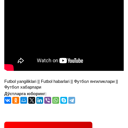
Futbol yangiliklari || Futbol habarlari || Футбол янгиликлари ||
Футбол хабарлари
Дўстларга юборинг: