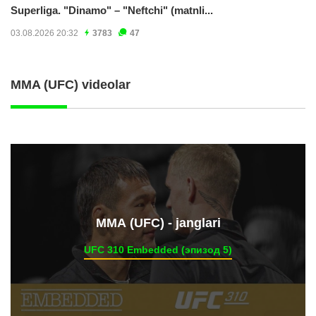
Superliga. "Dinamo" – "Neftchi" (matnli...
03.08.2026 20:32
3783
47
MMA (UFC) videolar
ММА (UFC) - janglari
UFC 310 Embedded (эпизод 5)