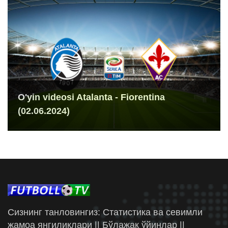
O'yin videosi Atalanta - Fiorentina
(02.06.2024)
Сизнинг танловингиз: Статистика ва севимли
жамоа янгиликлари || Бўлажак ўйинлар ||