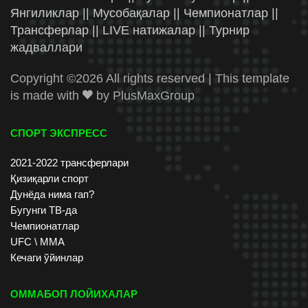
Янгиликлар || Мусобақалар || Чемпионатлар ||
Трансферлар || LIVE натижалар || Турнир
жадваллари
Copyright ©
2026 All rights reserved | This template
is made with
by
PlusMaxGroup
СПОРТ ЭКСПРЕСС
2021-2022 трансферлари
Қизиқарли спорт
Дунёда нима гап?
Бугунги ТВ-да
Чемпионатлар
UFC \ ММА
Кечаги ўйинлар
ОММАБОП ЛОЙИХАЛАР