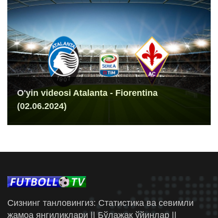
O'yin videosi Atalanta - Fiorentina
(02.06.2024)
Сизнинг танловингиз: Статистика ва севимли
жамоа янгиликлари || Бўлажак ўйинлар ||