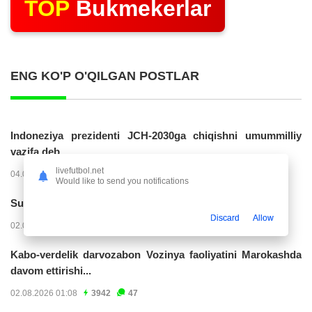
TOP
Bukmekerlar
ENG KO'P O'QILGAN POSTLAR
Indoneziya prezidenti JCH-2030ga chiqishni umummilliy
vazifa deb...
livefutbol.net
04.08.2026 02:11
14259
47
Would like to send you notifications
Superliga. “Buxoro” - “Lokomotiv”...
Discard
Allow
02.08.2026 03:08
7195
47
Kabo-verdelik darvozabon Vozinya faoliyatini Marokashda
davom ettirishi...
02.08.2026 01:08
3942
47