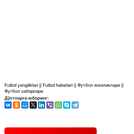
Futbol yangiliklari || Futbol habarlari || Футбол янгиликлари ||
Футбол хабарлари
Дўстларга юборинг: