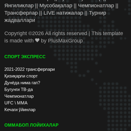
Янгиликлар || Мусобақалар || Чемпионатлар ||
Трансферлар || LIVE натижалар || Турнир
жадваллари
Copyright ©
2026 All rights reserved | This template
is made with
by
PlusMaxGroup
СПОРТ ЭКСПРЕСС
2021-2022 трансферлари
Қизиқарли спорт
Дунёда нима гап?
Бугунги ТВ-да
Чемпионатлар
UFC \ ММА
Кечаги ўйинлар
ОММАБОП ЛОЙИХАЛАР