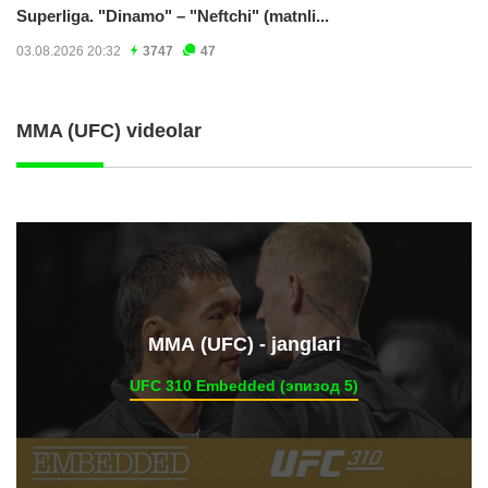
Superliga. "Dinamo" – "Neftchi" (matnli...
03.08.2026 20:32
3747
47
MMA (UFC) videolar
ММА (UFC) - janglari
UFC 310 Embedded (эпизод 5)