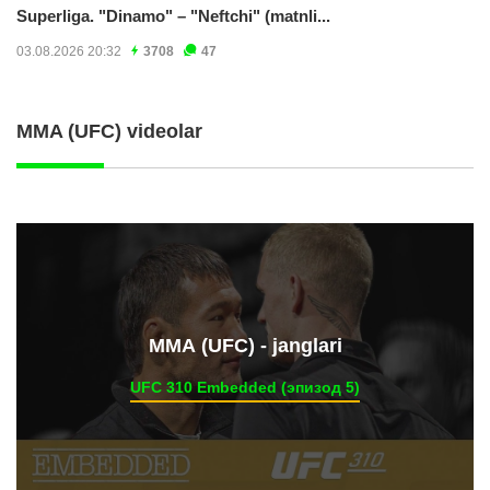
Superliga. "Dinamo" – "Neftchi" (matnli...
03.08.2026 20:32
3708
47
MMA (UFC) videolar
ММА (UFC) - janglari
UFC 310 Embedded (эпизод 5)