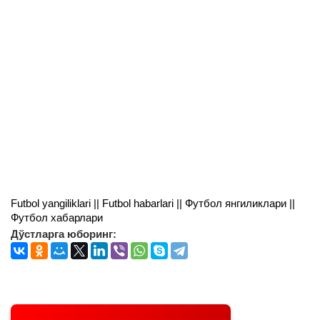
Futbol yangiliklari || Futbol habarlari || Футбол янгиликлари ||
Футбол хабарлари
Дўстларга юборинг: