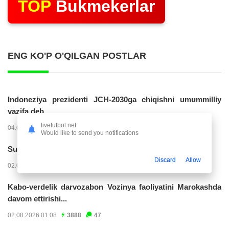
TOP
Bukmekerlar
ENG KO'P O'QILGAN POSTLAR
Indoneziya prezidenti JCH-2030ga chiqishni umummilliy
vazifa deb...
livefutbol.net
04.08.2026 02:11
14208
47
Would like to send you notifications
Superliga. “Buxoro” - “Lokomotiv”...
Discard
Allow
02.08.2026 03:08
7144
47
Kabo-verdelik darvozabon Vozinya faoliyatini Marokashda
davom ettirishi...
02.08.2026 01:08
3888
47