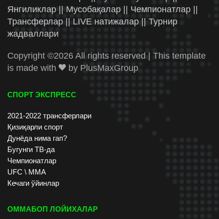
Янгиликлар || Мусобақалар || Чемпионатлар ||
Трансферлар || LIVE натижалар || Турнир
жадваллари
Copyright ©
2026 All rights reserved | This template
is made with
by
PlusMaxGroup
СПОРТ ЭКСПРЕСС
2021-2022 трансферлари
Қизиқарли спорт
Дунёда нима гап?
Бугунги ТВ-да
Чемпионатлар
UFC \ ММА
Кечаги ўйинлар
ОММАБОП ЛОЙИХАЛАР