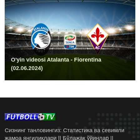
O'yin videosi Atalanta - Fiorentina
(02.06.2024)
Сизнинг танловингиз: Статистика ва севимли
жамоа янгиликлари || Бўлажак ўйинлар ||