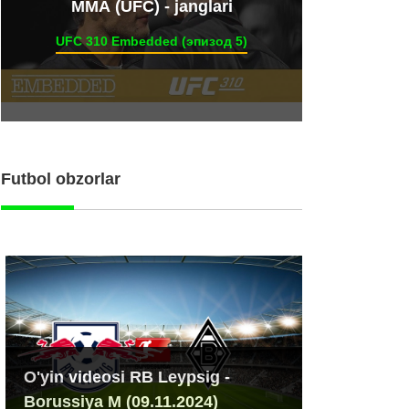
ММА (UFC) - janglari
UFC 310 Embedded (эпизод 5)
Futbol obzorlar
O'yin videosi RB Leypsig -
Borussiya M (09.11.2024)