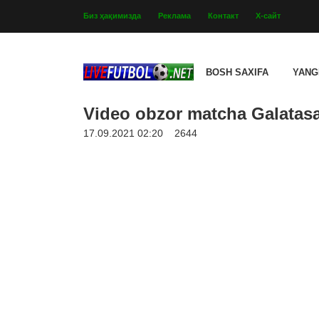
Биз ҳақимизда
Реклама
Контакт
Х-сайт
BOSH SAXIFA
YANG
Video obzor matcha Galatasar
17.09.2021 02:20
2644