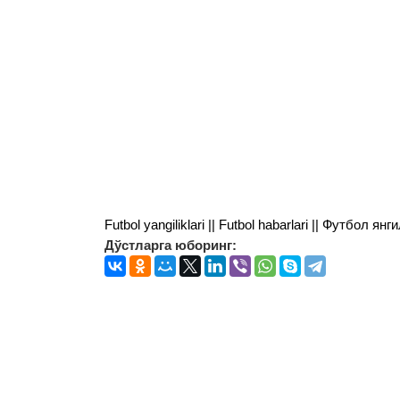
Futbol yangiliklari || Futbol habarlari || Футбол 
Дўстларга юборинг: