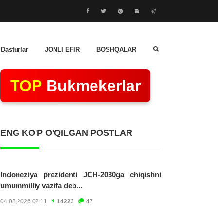
 Dasturlar
JONLI EFIR
BOSHQALAR
TOP
Bukmekerlar
ENG KO'P O'QILGAN POSTLAR
Indoneziya prezidenti JCH-2030ga chiqishni
umummilliy vazifa deb...
04.08.2026 02:11
14223
47