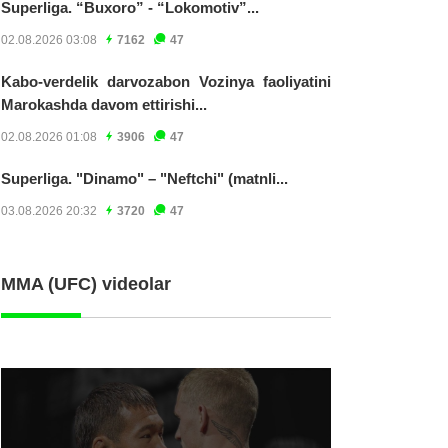
Superliga. “Buxoro” - “Lokomotiv”...
02.08.2026 03:08
7162
47
Kabo-verdelik darvozabon Vozinya faoliyatini
Marokashda davom ettirishi...
02.08.2026 01:08
3906
47
Superliga. "Dinamo" – "Neftchi" (matnli...
03.08.2026 20:32
3720
47
MMA (UFC) videolar