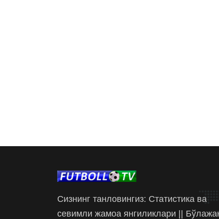
Сизнинг танловингиз: Статистика ва
севимли жамоа янгиликлари || Бўлажа