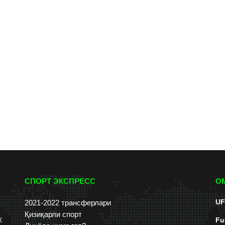
СПОРТ ЭКСПРЕСС
О
UF
2021-2022 трансферлари
Қизиқарли спорт
к
Fu