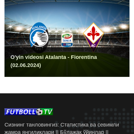
O'yin videosi Atalanta - Fiorentina
(02.06.2024)
Сизнинг танловингиз: Статистика ва севимли
жамоа янгиликлари || Бўлажак ўйинлар ||