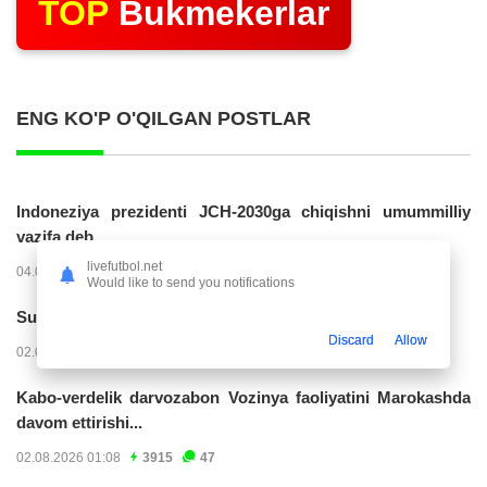
TOP
Bukmekerlar
ENG KO'P O'QILGAN POSTLAR
Indoneziya prezidenti JCH-2030ga chiqishni umummilliy
vazifa deb...
livefutbol.net
04.08.2026 02:11
14238
47
Would like to send you notifications
Superliga. “Buxoro” - “Lokomotiv”...
Discard
Allow
02.08.2026 03:08
7177
47
Kabo-verdelik darvozabon Vozinya faoliyatini Marokashda
davom ettirishi...
02.08.2026 01:08
3915
47