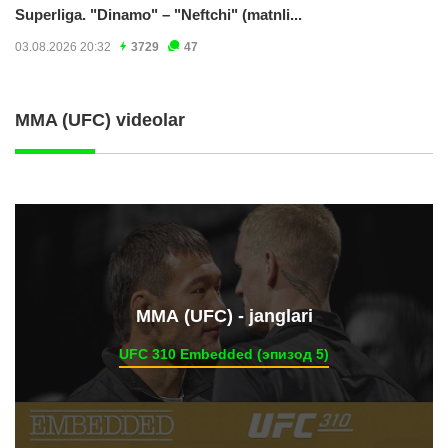
Superliga. "Dinamo" – "Neftchi" (matnli...
03.08.2026 20:32
3729
47
MMA (UFC) videolar
ММА (UFC) - janglari
UFC 310 Embedded (эпизод 5)