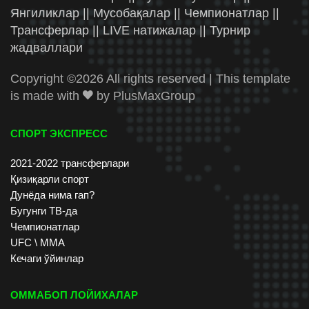
Янгиликлар || Мусобақалар || Чемпионатлар ||
Трансферлар || LIVE натижалар || Турнир
жадваллари
Copyright ©
2026 All rights reserved | This template
is made with
by
PlusMaxGroup
СПОРТ ЭКСПРЕСС
2021-2022 трансферлари
Қизиқарли спорт
Дунёда нима гап?
Бугунги ТВ-да
Чемпионатлар
UFC \ ММА
Кечаги ўйинлар
ОММАБОП ЛОЙИХАЛАР