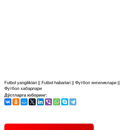
Futbol yangiliklari || Futbol habarlari || Футбол янгиликлари ||
Футбол хабарлари
Дўстларга юборинг: