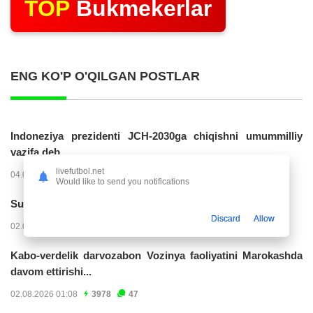
TOP
Bukmekerlar
ENG KO'P O'QILGAN POSTLAR
Indoneziya prezidenti JCH-2030ga chiqishni umummilliy
vazifa deb...
livefutbol.net
04.08.2026 02:11
14283
47
Would like to send you notifications
Superliga. “Buxoro” - “Lokomotiv”...
Discard
Allow
02.08.2026 03:08
7228
47
Kabo-verdelik darvozabon Vozinya faoliyatini Marokashda
davom ettirishi...
02.08.2026 01:08
3978
47