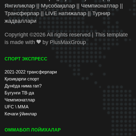
Янгиликлар || Мусобақалар || Чемпионатлар ||
Трансферлар || LIVE натижалар || Турнир
жадваллари
Copyright ©
2026 All rights reserved | This template
is made with
by
PlusMaxGroup
СПОРТ ЭКСПРЕСС
2021-2022 трансферлари
Қизиқарли спорт
Дунёда нима гап?
Бугунги ТВ-да
Чемпионатлар
UFC \ ММА
Кечаги ўйинлар
ОММАБОП ЛОЙИХАЛАР