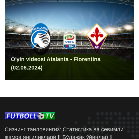
O'yin videosi Atalanta - Fiorentina
(02.06.2024)
Сизнинг танловингиз: Статистика ва севимли
жамоа янгиликлари || Бўлажак ўйинлар ||