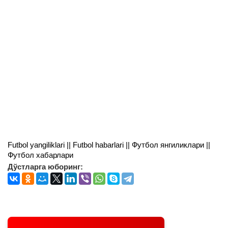
Futbol yangiliklari || Futbol habarlari || Футбол янгиликлари ||
Футбол хабарлари
Дўстларга юборинг: