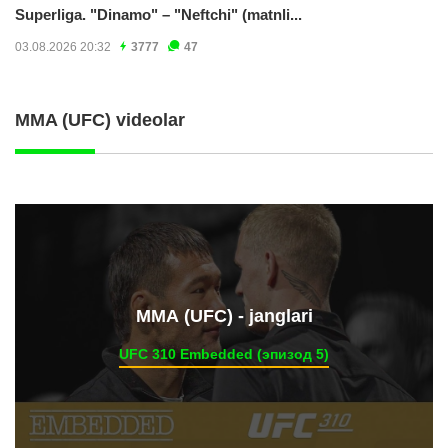
Superliga. "Dinamo" – "Neftchi" (matnli...
03.08.2026 20:32
3777
47
MMA (UFC) videolar
ММА (UFC) - janglari
UFC 310 Embedded (эпизод 5)