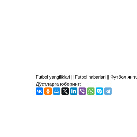
Futbol yangiliklari || Futbol habarlari || Футбол 
Дўстларга юборинг: