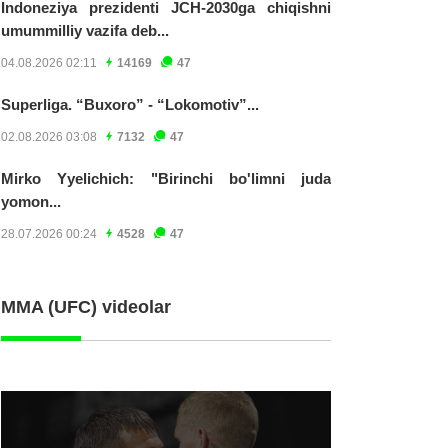
Indoneziya prezidenti JCH-2030ga chiqishni
umummilliy vazifa deb...
04.08.2026 02:11
14169
47
Superliga. “Buxoro” - “Lokomotiv”...
02.08.2026 03:08
7132
47
Mirko Yyelichich: "Birinchi bo'limni juda
yomon...
28.07.2026 00:24
4528
47
MMA (UFC) videolar