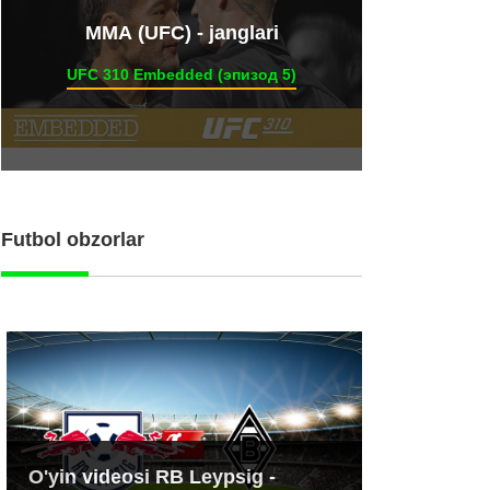
ММА (UFC) - janglari
UFC 310 Embedded (эпизод 5)
Futbol obzorlar
O'yin videosi RB Leypsig -