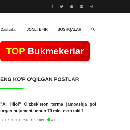
 Dasturlar
JONLI EFIR
BOSHQALAR
TOP
Bukmekerlar
ENG KO'P O'QILGAN POSTLAR
"Al Hilol" O'zbekiston terma jamoasiga gol
urgan hujumchi uchun 70 mln. evro taklif...
28.07.2026 01:56
17309
47