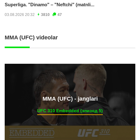
Superliga. "Dinamo" – "Neftchi" (matnli...
03.08.2026 20:32
3810
47
MMA (UFC) videolar
ММА (UFC) - janglari
UFC 310 Embedded (эпизод 5)