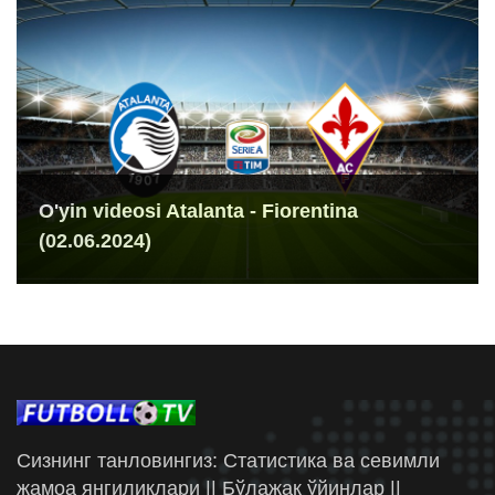
O'yin videosi Atalanta - Fiorentina
(02.06.2024)
Сизнинг танловингиз: Статистика ва севимли
жамоа янгиликлари || Бўлажак ўйинлар ||