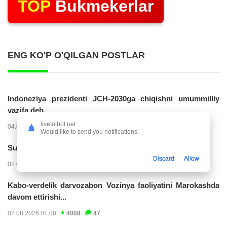
TOP
Bukmekerlar
ENG KO'P O'QILGAN POSTLAR
Indoneziya prezidenti JCH-2030ga chiqishni umummilliy
vazifa deb...
livefutbol.net
04.08.2026 02:11
14307
47
Would like to send you notifications
Superliga. “Buxoro” - “Lokomotiv”...
Discard
Allow
02.08.2026 03:08
7252
47
Kabo-verdelik darvozabon Vozinya faoliyatini Marokashda
davom ettirishi...
02.08.2026 01:08
4008
47