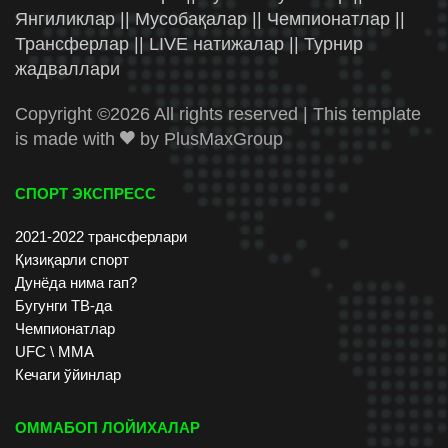
Янгиликлар || Мусобақалар || Чемпионатлар ||
Трансферлар || LIVE натижалар || Турнир
жадваллари
Copyright ©
2026 All rights reserved | This template
is made with
by
PlusMaxGroup
СПОРТ ЭКСПРЕСС
2021-2022 трансферлари
Қизиқарли спорт
Дунёда нима гап?
Бугунги ТВ-да
Чемпионатлар
UFC \ ММА
Кечаги ўйинлар
ОММАБОП ЛОЙИХАЛАР