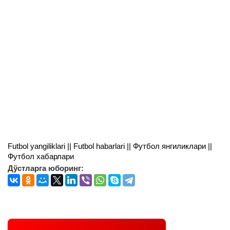
Futbol yangiliklari || Futbol habarlari || Футбол янгиликлари ||
Футбол хабарлари
Дўстларга юборинг: