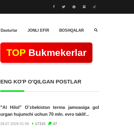
 Dasturlar
JONLI EFIR
BOSHQALAR
TOP
Bukmekerlar
ENG KO'P O'QILGAN POSTLAR
"Al Hilol" O'zbekiston terma jamoasiga gol
urgan hujumchi uchun 70 mln. evro taklif...
28.07.2026 01:56
17315
47