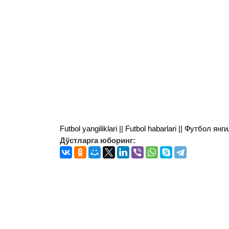
Futbol yangiliklari || Futbol habarlari || Футбол 
Дўстларга юборинг: