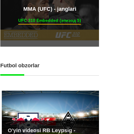
ММА (UFC) - janglari
UFC 310 Embedded (эпизод 5)
Futbol obzorlar
O'yin videosi RB Leypsig -