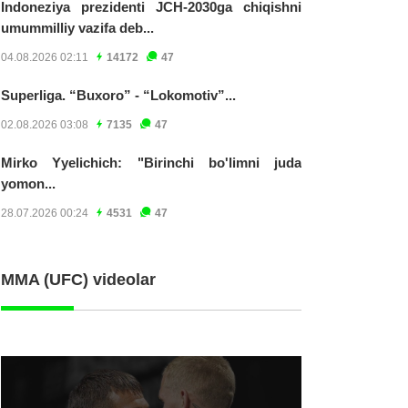
Indoneziya prezidenti JCH-2030ga chiqishni
umummilliy vazifa deb...
04.08.2026 02:11
14172
47
Superliga. “Buxoro” - “Lokomotiv”...
02.08.2026 03:08
7135
47
Mirko Yyelichich: "Birinchi bo'limni juda
yomon...
28.07.2026 00:24
4531
47
MMA (UFC) videolar