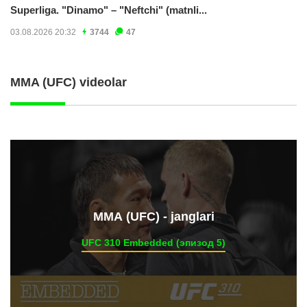
Superliga. "Dinamo" – "Neftchi" (matnli...
03.08.2026 20:32
3744
47
MMA (UFC) videolar
ММА (UFC) - janglari
UFC 310 Embedded (эпизод 5)