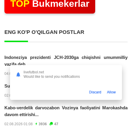
TOP
Bukmekerlar
ENG KO'P O'QILGAN POSTLAR
Indoneziya prezidenti JCH-2030ga chiqishni umummilliy
vazifa deb...
livefutbol.net
04.08.2026 02:11
14256
47
Would like to send you notifications
Superliga. “Buxoro” - “Lokomotiv”...
Discard
Allow
02.08.2026 03:08
7195
47
Kabo-verdelik darvozabon Vozinya faoliyatini Marokashda
davom ettirishi...
02.08.2026 01:08
3936
47