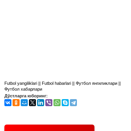
Futbol yangiliklari || Futbol habarlari || Футбол янгиликлари ||
Футбол хабарлари
Дўстларга юборинг: