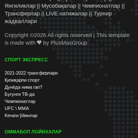
Янгиликлар || Мусобақалар || Чемпионатлар ||
Трансферлар || LIVE натижалар || Турнир
жадваллари
Copyright ©
2026 All rights reserved | This template
is made with
by
PlusMaxGroup
СПОРТ ЭКСПРЕСС
2021-2022 трансферлари
Қизиқарли спорт
Дунёда нима гап?
Бугунги ТВ-да
Чемпионатлар
UFC \ ММА
Кечаги ўйинлар
ОММАБОП ЛОЙИХАЛАР