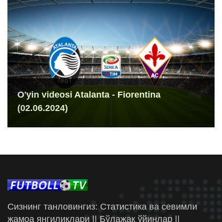
O'yin videosi Atalanta - Fiorentina
(02.06.2024)
Сизнинг танловингиз: Статистика ва севимли
жамоа янгиликлари || Бўлажак ўйинлар ||