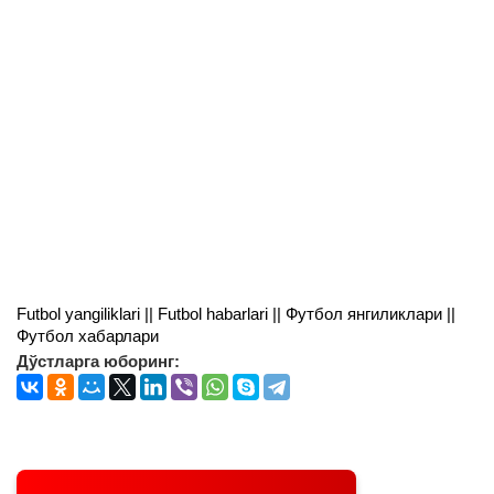
Futbol yangiliklari || Futbol habarlari || Футбол янгиликлари ||
Футбол хабарлари
Дўстларга юборинг: