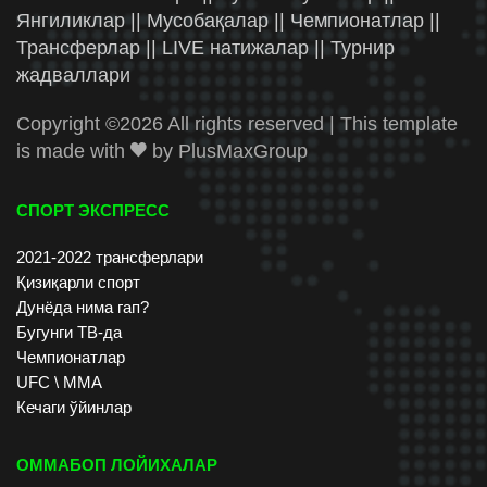
Янгиликлар || Мусобақалар || Чемпионатлар ||
Трансферлар || LIVE натижалар || Турнир
жадваллари
Copyright ©
2026 All rights reserved | This template
is made with
by
PlusMaxGroup
СПОРТ ЭКСПРЕСС
2021-2022 трансферлари
Қизиқарли спорт
Дунёда нима гап?
Бугунги ТВ-да
Чемпионатлар
UFC \ ММА
Кечаги ўйинлар
ОММАБОП ЛОЙИХАЛАР