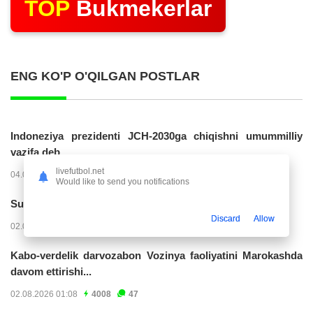
TOP
Bukmekerlar
ENG KO'P O'QILGAN POSTLAR
Indoneziya prezidenti JCH-2030ga chiqishni umummilliy
vazifa deb...
livefutbol.net
04.08.2026 02:11
14307
47
Would like to send you notifications
Superliga. “Buxoro” - “Lokomotiv”...
Discard
Allow
02.08.2026 03:08
7252
47
Kabo-verdelik darvozabon Vozinya faoliyatini Marokashda
davom ettirishi...
02.08.2026 01:08
4008
47