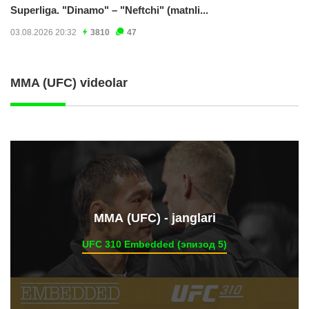
Superliga. "Dinamo" – "Neftchi" (matnli...
03.08.2026 20:32
3810
47
MMA (UFC) videolar
ММА (UFC) - janglari
UFC 310 Embedded (эпизод 5)