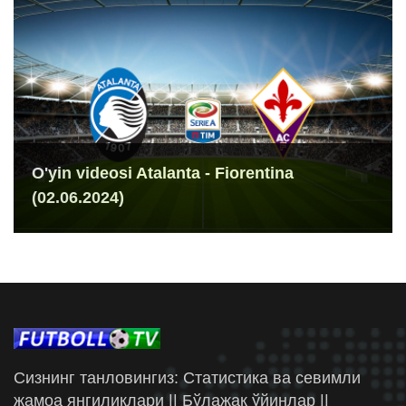
O'yin videosi Atalanta - Fiorentina
(02.06.2024)
Сизнинг танловингиз: Статистика ва севимли
жамоа янгиликлари || Бўлажак ўйинлар ||