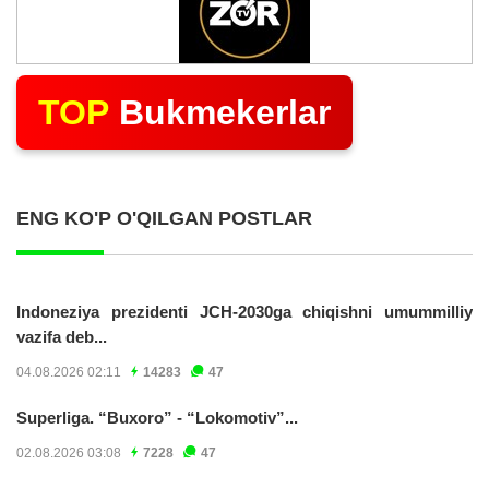
TOP
Bukmekerlar
ENG KO'P O'QILGAN POSTLAR
Indoneziya prezidenti JCH-2030ga chiqishni umummilliy
vazifa deb...
04.08.2026 02:11
14283
47
Superliga. “Buxoro” - “Lokomotiv”...
02.08.2026 03:08
7228
47