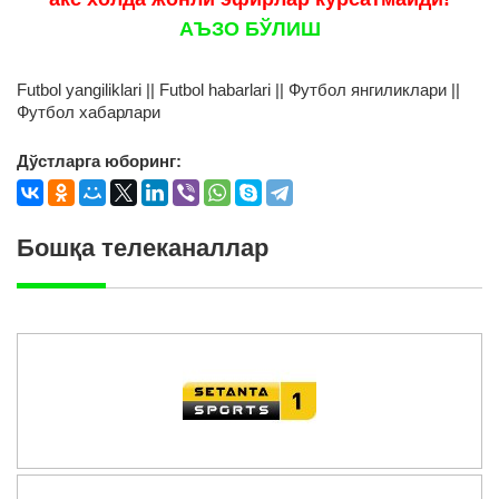
АЪЗО БЎЛИШ
Futbol yangiliklari || Futbol habarlari || Футбол янгиликлари ||
Футбол хабарлари
Дўстларга юборинг:
Бошқа телеканаллар