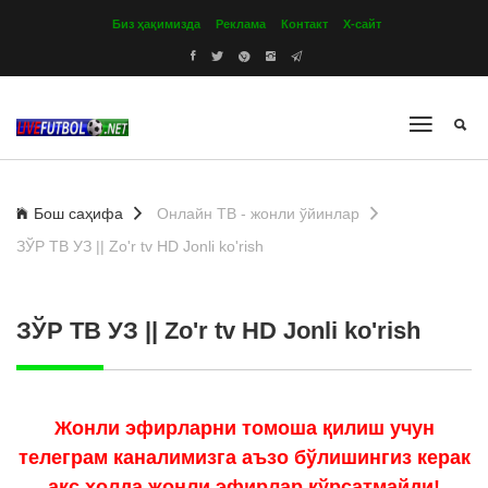
Биз ҳақимизда
Реклама
Контакт
Х-сайт
Бош саҳифа
Онлайн ТВ - жонли ўйинлар
ЗЎР ТВ УЗ || Zo'r tv HD Jonli ko'rish
ЗЎР ТВ УЗ || Zo'r tv HD Jonli ko'rish
Жонли эфирларни томоша қилиш учун
телеграм каналимизга аъзо бўлишингиз керак
акс холда жонли эфирлар кўрсатмайди!