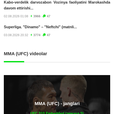
Kabo-verdelik darvozabon Vozinya faoliyatini Marokashda
davom ettirishi...
02.08.2026 01:08
3966
47
Superliga. "Dinamo" – "Neftchi" (matnli...
03.08.2026 20:32
3774
47
MMA (UFC) videolar
ММА (UFC) - janglari
UFC 310 Embedded (эпизод 5)