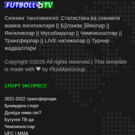
Сизнинг танловингиз: Статистика ва севимли
жамоа янгиликлари || Бўлажак ўйинлар ||
Янгиликлар || Мусобақалар || Чемпионатлар ||
Трансферлар || LIVE натижалар || Турнир
жадваллари
Copyright ©
2026 All rights reserved | This template
is made with
by
PlusMaxGroup
СПОРТ ЭКСПРЕСС
2021-2022 трансферлари
Қизиқарли спорт
Дунёда нима гап?
Бугунги ТВ-да
Чемпионатлар
UFC \ ММА