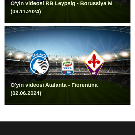
O'yin videosi RB Leypsig - Borussiya M
(09.11.2024)
O'yin videosi Atalanta - Fiorentina
(02.06.2024)