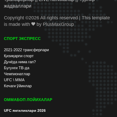
жадваллари
Copyright ©
2026 All rights reserved | This template
is made with
by
PlusMaxGroup
СПОРТ ЭКСПРЕСС
2021-2022 трансферлари
Қизиқарли спорт
Дунёда нима гап?
Бугунги ТВ-да
Чемпионатлар
UFC \ ММА
Кечаги ўйинлар
ОММАБОП ЛОЙИХАЛАР
UFC янгиликлари 2026