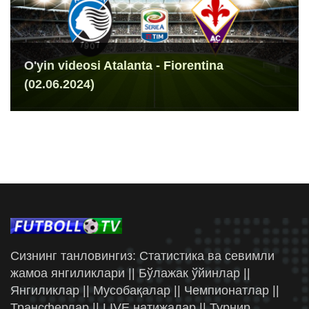
O'yin videosi Atalanta - Fiorentina
(02.06.2024)
Сизнинг танловингиз: Статистика ва севимли
жамоа янгиликлари || Бўлажак ўйинлар ||
Янгиликлар || Мусобақалар || Чемпионатлар ||
Трансферлар || LIVE натижалар || Турнир