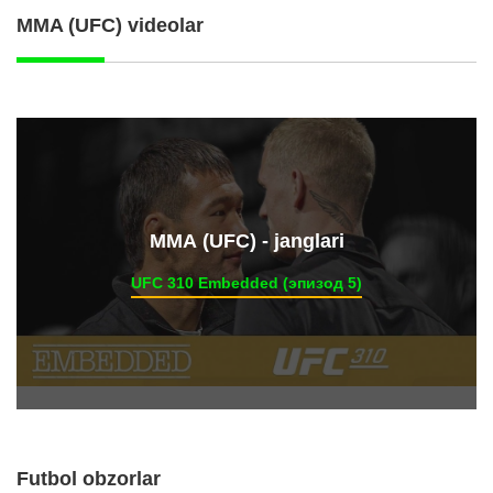
MMA (UFC) videolar
ММА (UFC) - janglari
UFC 310 Embedded (эпизод 5)
Futbol obzorlar