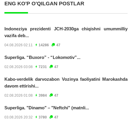
ENG KO'P O'QILGAN POSTLAR
Indoneziya prezidenti JCH-2030ga chiqishni umummilliy
vazifa deb...
04.08.2026 02:11
14286
47
Superliga. “Buxoro” - “Lokomotiv”...
02.08.2026 03:08
7231
47
Kabo-verdelik darvozabon Vozinya faoliyatini Marokashda
davom ettirishi...
02.08.2026 01:08
3984
47
Superliga. "Dinamo" – "Neftchi" (matnli...
03.08.2026 20:32
3780
47