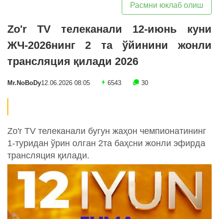
Расмни юклаб олиш
Zo'r TV телеканали 12-июнь куни
ЖЧ-2026нинг 2 та ўйинини жонли
трансляция қилади 2026
Mr.NoBoDy
12.06.2026 08:05
6543
30
Zo'r TV телеканали бугун жаҳон чемпионатининг
1-туридан ўрин олган 2та баҳсни жонли эфирда
трансляция қилади.